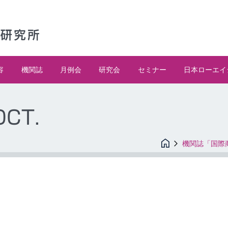
容
機関誌
月例会
研究会
セミナー
日本ローエイ
CT.
機関誌「国際