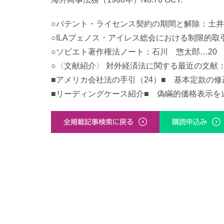
○パテント・ライセンス契約の期間と解除：土井
○ILAブェノス・アイレス総会における制限的取
○ソビエト著作権法ノート：石川 惣太郎…20
○〈文献紹介〉 対外経済法に関する最近の文献：
■アメリカ会社法の手引（24）■ 基本定款の修
■リーディングケース紹介■ 偽瞞的価格表示を違法とした一例 D
全掲載記事検索に戻る
購読申込み