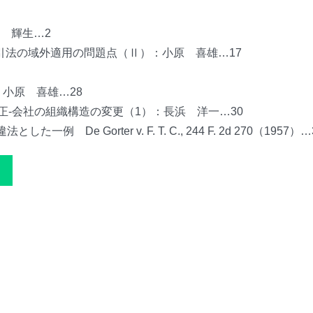
 輝生…2
引法の域外適用の問題点（Ⅱ）：小原 喜雄…17
小原 喜雄…28
正-会社の組織構造の変更（1）：長浜 洋一…30
e Gorter v. F. T. C., 244 F. 2d 270（1957）