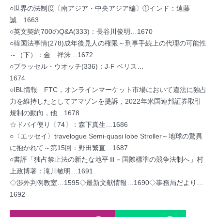
○世界の法制度〔南アジア・中央アジア編〕①インド：遠藤
誠…1663
○英文契約700のQ&A(333)：長谷川俊明…1670
○韓国法事情(278)成年後見人の権限～刑事手続上の代理の可能性
～（下）：金 祥洙…1672
○ブラッセル・ウオッチ(336)：J-F ベリス…
1674
○IBL情報 FTC，オンラインマーケット市場において違法に独占
力を維持したとしてアマゾンを提訴，2022年米国連邦証券取引
規制の動向，他…1678
☆ドバイ便り〔74〕：森下真生…1686
○〈エッセイ〉travelogue Semi-quasi lobe Stroller～地球の驚異
に抱かれて～第15回：野田繁直…1687
○書評「独占禁止法の新たな地平Ⅲ－国際標準の競争法制へ」村
上政博著：滝川敏明…1691
◇渉外判例教室…1595◇最新文献情報…1690◇事務局だより…
1692