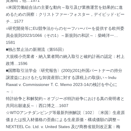
貫雅晴，他…1571
○米国労働組合法の主要な動向～取引及び業務運営を効果的に進
めるための洞察：クリストファー･フォスター，デイビッド･ビー
チ…1577
○研究開発等にEU競争法からのセーフハーバーを提供する欧州委
員会規則2023/1066（その1）～新規則の和訳～：柴崎洋一…
1581
■独占禁止法の新潮流（第55回）
大規模小売業者・納入業者間の納入取引と確約計画の認定：村上
政博…1596
■国際取引法学会〈研究報告〉(200)(201)外国パートナーの持分
譲渡益におけるたな卸資産部に対する課税上の取扱い～Indu
Rawat v. Commissioner T. C. Memo 2023-14の検討を中心に
～：
特許紛争と和解契約～オプジーボ特許紛争における真の発明者と
共同出願違反～：西口博之…1607
☆WTOアンチダンピング等最新判例解説〔102〕〔米国〕生産原
価または投入材価格の歪曲による生産原価・構成価額の調整～
NEXTEEL Co. Ltd. v. United States 及び商務省規則改正案：梅