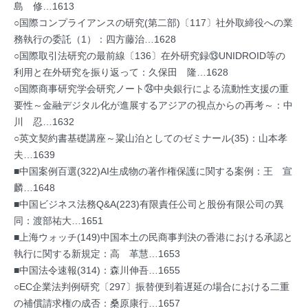
島 修…1613
○国際コンプライアンスの研究(第二部)〔117〕社外取締役への業
務執行の委託（1）：四方藤治…1628
○国際取引法研究の最前線〔136〕在外研究録⑬UNIDROID等の
利用と在外研究を振り返って：久保田 隆…1628
○国際商事研究学会研究ノート㉔中央銀行による流動性支援の重
要性～金融デジタル化が進展するアジアの視点からの再考～：中
川 忍…1632
○英文契約書基礎講座～粱山泊としてのゼミナール(35)：山本孝
夫…1639
■中国案例百選(322)AI生成物の著作権保護に関する案例：王 宣
麟…1648
■中国ビジネス法務Q&A(223)有限責任公司と股份有限公司の異
同：渡部祐大…1651
■上海ウォッチ(149)中国本土の民商事判決の香港における承認と
執行に関する新規定：高 革慧…1653
■中国法令速報(314)：森川伸吾…1655
○EC企業法判例研究〔297〕振替便到着遅延の場合における二重
の補償請求権の成否：桑原康行…1657