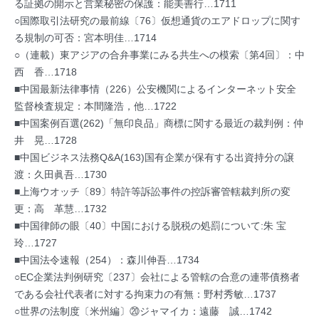
る証拠の開示と営業秘密の保護：能美善行…1711
○国際取引法研究の最前線〔76〕仮想通貨のエアドロップに関す
る規制の可否：宮本明佳…1714
○（連載）東アジアの合弁事業にみる共生への模索〔第4回〕：中
西 香…1718
■中国最新法律事情（226）公安機関によるインターネット安全
監督検査規定：本間隆浩，他…1722
■中国案例百選(262)「無印良品」商標に関する最近の裁判例：仲
井 晃…1728
■中国ビジネス法務Q&A(163)国有企業が保有する出資持分の譲
渡：久田眞吾…1730
■上海ウオッチ〔89〕特許等訴訟事件の控訴審管轄裁判所の変
更：高 革慧…1732
■中国律師の眼〔40〕中国における脱税の処罰について:朱 宝
玲…1727
■中国法令速報（254）：森川伸吾…1734
○EC企業法判例研究〔237〕会社による管轄の合意の連帯債務者
である会社代表者に対する拘束力の有無：野村秀敏…1737
○世界の法制度〔米州編〕⑳ジャマイカ：遠藤 誠…1742