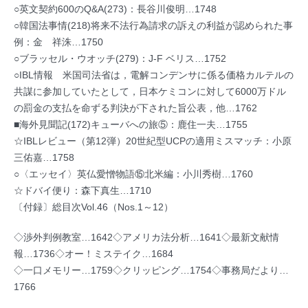
○英文契約600のQ&A(273)：長谷川俊明…1748
○韓国法事情(218)将来不法行為請求の訴えの利益が認められた事
例：金 祥洙…1750
○ブラッセル・ウオッチ(279)：J-F ベリス…1752
○IBL情報 米国司法省は，電解コンデンサに係る価格カルテルの
共謀に参加していたとして，日本ケミコンに対して6000万ドル
の罰金の支払を命ずる判決が下された旨公表，他…1762
■海外見聞記(172)キューバへの旅⑤：鹿住一夫…1755
☆IBLレビュー（第12弾）20世紀型UCPの適用ミスマッチ：小原
三佑嘉…1758
○〈エッセイ〉英仏愛憎物語⑮北米編：小川秀樹…1760
☆ドバイ便り：森下真生…1710
〔付録〕総目次Vol.46（Nos.1～12）
◇渉外判例教室…1642◇アメリカ法分析…1641◇最新文献情
報…1736◇オー！ミステイク…1684
◇一口メモリー…1759◇クリッピング…1754◇事務局だより…
1766