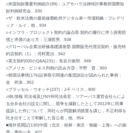
○米国知財重要判例紹介(99)：ユアサハラ法律特許事務所国際知
財判例研究会…930
○ザ・欧米法務の最前線⑯欧州デジタル単一市場戦略：フレデリ
ック・ルイ，他…934
○インフラ・プロジェクト契約の論点⑥ 契約の履行に伴う損害賠
償と求償のあり方：三浦哲男…938
○グローバル企業法研修基礎講座⑫ 国際販売代理店契約・販売特
約店契約（1）：河村寛治…942
○英文契約500のQ&A(231)：長谷川俊明…948
○アメリカ・ビジネス判例の読み方③：平野 晋…950
○韓国法事情(176)証券取引関連の集団訴訟が認められた事例：
金 祥洙…952
○ブラッセル・ウオッチ(237)：J-F ベリス…900
○IBL情報 司法省及びNY州司法長官，ツアーバス運営会社らによ
る合弁会社の設立に関し，競争を減殺したとして2012年に民事
提訴した件について，同社らが問題解消措置を講じ，不正利得を
吐き出すことで和解した旨公表，他…954
■海外見聞記(130)中国（北京・桂林・南京・無錫・上海）への旅
⑧：鹿住一夫…927