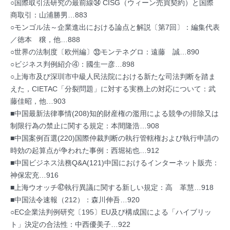
○国際取引法研究の最前線㉞ CISG（ウィーン売買契約）と国際
商取引：山浦勝男…883
○モンゴル法～企業進出における論点と解説〔第7回〕：編集代表
／徳本 穣，他…888
○世界の法制度〔欧州編〕㉝モンテネグロ：遠藤 誠…890
○ビジネス判例紹介④：國生一彦…898
○上海市及び深玔市中級人民法院における新たな司法判断を踏ま
えた，CIETAC「分裂問題」に対する実務上の対応について：武
藤佳昭，他…903
■中国最新法律事情(208)知的財産権の濫用による競争の排除又は
制限行為の禁止に関する規定：本間隆浩…908
■中国案例百選(220)国際仲裁判断の執行管轄権および執行申請の
時効の起算点が争われた事例：西堀祐也…912
■中国ビジネス法務Q&A(121)中国におけるインターネット販売：
神保宏充…916
■上海ウオッチ㊼執行異議に関する新しい規定：高 革慧…918
■中国法令速報（212）：森川伸吾…920
○EC企業法判例研究〔195〕EU及び構成国による「ハイブリッ
ト」決定の合法性：中西優美子…922