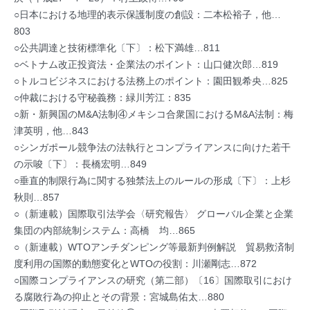
○日本における地理的表示保護制度の創設：二本松裕子，他…
803
○公共調達と技術標準化〔下〕：松下満雄…811
○ベトナム改正投資法・企業法のポイント：山口健次郎…819
○トルコビジネスにおける法務上のポイント：園田観希央…825
○仲裁における守秘義務：緑川芳江：835
○新・新興国のM&A法制④メキシコ合衆国におけるM&A法制：梅
津英明，他…843
○シンガポール競争法の法執行とコンプライアンスに向けた若干
の示唆〔下〕：長橋宏明…849
○垂直的制限行為に関する独禁法上のルールの形成〔下〕：上杉
秋則…857
○（新連載）国際取引法学会〈研究報告〉 グローバル企業と企業
集団の内部統制システム：高橋 均…865
○（新連載）WTOアンチダンピング等最新判例解説 貿易救済制
度利用の国際的動態変化とWTOの役割：川瀬剛志…872
○国際コンプライアンスの研究（第二部）〔16〕国際取引におけ
る腐敗行為の抑止とその背景：宮城島佑太…880