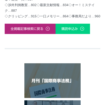
◇渉外判例教室…802◇最新文献情報…834◇オー！ミステイ
ク…887
◇クリッピング…915◇一口メモリー…864◇事務局だより…960
全掲載記事検索に戻る
購読申込み
月刊「国際商事法務」