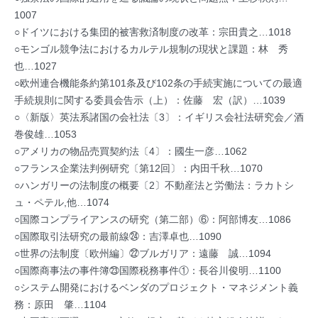
1007
○ドイツにおける集団的被害救済制度の改革：宗田貴之…1018
○モンゴル競争法におけるカルテル規制の現状と課題：林 秀
也…1027
○欧州連合機能条約第101条及び102条の手続実施についての最適
手続規則に関する委員会告示（上）：佐藤 宏（訳）…1039
○〈新版〉英法系諸国の会社法〔3〕：イギリス会社法研究会／酒
巻俊雄…1053
○アメリカの物品売買契約法〔4〕：國生一彦…1062
○フランス企業法判例研究〔第12回〕：内田千秋…1070
○ハンガリーの法制度の概要〔2〕不動産法と労働法：ラカトシ
ュ・ペテル,他…1074
○国際コンプライアンスの研究（第二部）⑥：阿部博友…1086
○国際取引法研究の最前線㉔：吉澤卓也…1090
○世界の法制度〔欧州編〕㉒ブルガリア：遠藤 誠…1094
○国際商事法の事件簿㉓国際税務事件①：長谷川俊明…1100
○システム開発におけるベンダのプロジェクト・マネジメント義
務：原田 肇…1104