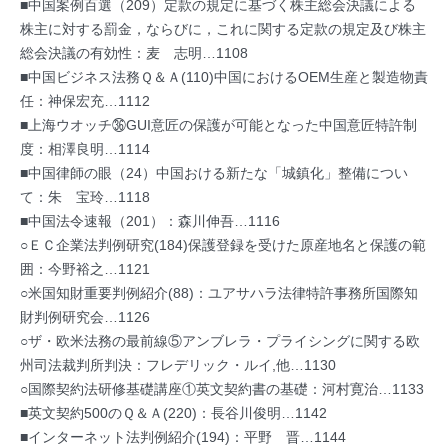
■中国案例百選（209）定款の規定に基づく株主総会決議による
株主に対する罰金，ならびに，これに関する定款の規定及び株主
総会決議の有効性：麦 志明…1108
■中国ビジネス法務Ｑ＆Ａ(110)中国におけるOEM生産と製造物責
任：神保宏充…1112
■上海ウオッチ㊱GUI意匠の保護が可能となった中国意匠特許制
度：相澤良明…1114
■中国律師の眼（24）中国おける新たな「城鎮化」整備につい
て：朱 宝玲…1118
■中国法令速報（201）：森川伸吾…1116
○ＥＣ企業法判例研究(184)保護登録を受けた原産地名と保護の範
囲：今野裕之…1121
○米国知財重要判例紹介(88)：ユアサハラ法律特許事務所国際知
財判例研究会…1126
○ザ・欧米法務の最前線⑤アンブレラ・プライシングに関する欧
州司法裁判所判決：フレデリック・ルイ,他…1130
○国際契約法研修基礎講座①英文契約書の基礎：河村寛治…1133
■英文契約500のＱ＆Ａ(220)：長谷川俊明…1142
■インターネット法判例紹介(194)：平野 晋…1144