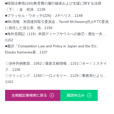
■韓国法事情(165)教育費の履行確保および支援に関する法律
〔下〕：金 祥洙…1139
■ブラッセル・ウオッチ(226)：J-Fベリス…1148
■IBL情報 米国連邦取引委員会，Terrell McSweeny氏がFTC委員
に就任した旨公表、他…1156
■海外見聞記（119）米国ディープサウスへの旅⑦：鹿住一夫…
1152
■書評「Competition Law and Policy in Japan and the EU」
Etsuko Kameoka著…1107
◇渉外判例教室…1052◇最新文献情報…1151◇オー！ミステイ
ク…1106
◇クリッピング…1150◇一口メモリー…1129◇事務局だより…
1162
全掲載記事検索に戻る
購読申込み