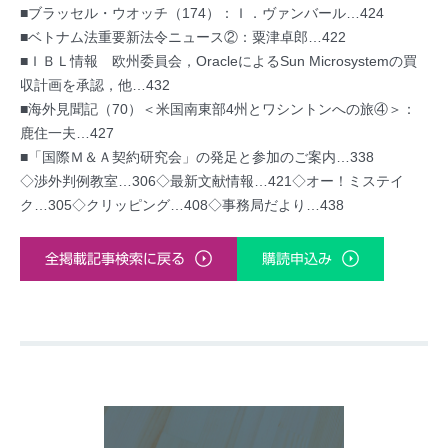
■ブラッセル・ウオッチ（174）：Ｉ．ヴァンバール…424
■ベトナム法重要新法令ニュース②：粟津卓郎…422
■ＩＢＬ情報 欧州委員会，OracleによるSun Microsystemの買
収計画を承認，他…432
■海外見聞記（70）＜米国南東部4州とワシントンへの旅④＞：
鹿住一夫…427
■「国際Ｍ＆Ａ契約研究会」の発足と参加のご案内…338
◇渉外判例教室…306◇最新文献情報…421◇オー！ミステイ
ク…305◇クリッピング…408◇事務局だより…438
全掲載記事検索に戻る
購読申込み