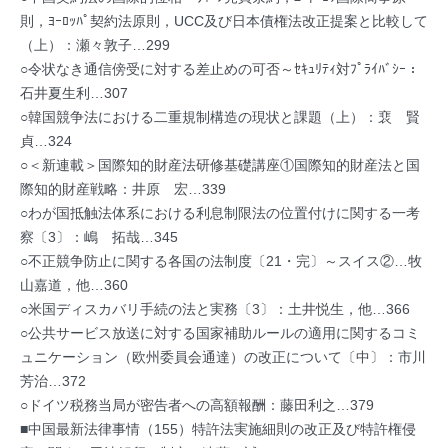
則，ﾖｰﾛｯﾊﾟ契約法原則，UCC及び日本債権法改正提案と比較して
（上）：瀬々敦子…299
○令状なき通信傍受に対する差止めの可否～ｾｷｭﾘﾃｨ対ﾌﾟﾗｲﾊﾞｼｰ：
石井夏生利…307
○韓国競争法における二重規制構造の現状と課題（上）：裵 賢
貞…324
○＜新連載＞国際知的財産法研修基礎講座①国際知的財産法と国
際知的財産戦略：井原 宏…339
○わが国抵触法体系における利息制限法の位置付けに関する一考
察〔3〕：嶋 拓哉…345
○不正競争防止に関する各国の法制度〔21・完〕～スイス②…牧
山嘉道，他…360
○米国ディスカバリ手続の法と実務〔3〕：土井悦生，他…366
○公共サービス放送に対する国家補助ルールの適用に関するコミ
ュニケーション（欧州委員会通達）の改正について〔中〕：市川
芳治…372
○ドイツ税務当局が密告者への高額報酬：藤田利之…379
■中国最新法律事情（155）特許法実施細則の改正及び特許権侵