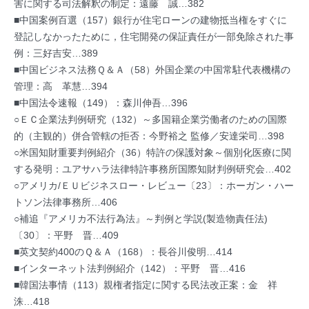
害に関する司法解釈の制定：遠藤 誠…382
■中国案例百選（157）銀行が住宅ローンの建物抵当権をすぐに
登記しなかったために，住宅開発の保証責任が一部免除された事
例：三好吉安…389
■中国ビジネス法務Ｑ＆Ａ（58）外国企業の中国常駐代表機構の
管理：高 革慧…394
■中国法令速報（149）：森川伸吾…396
○ＥＣ企業法判例研究（132）～多国籍企業労働者のための国際
的（主観的）併合管轄の拒否：今野裕之 監修／安達栄司…398
○米国知財重要判例紹介（36）特許の保護対象～個別化医療に関
する発明：ユアサハラ法律特許事務所国際知財判例研究会…402
○アメリカ/ＥＵビジネスロー・レビュー〔23〕：ホーガン・ハー
トソン法律事務所…406
○補追『アメリカ不法行為法』～判例と学説(製造物責任法)
〔30〕：平野 晋…409
■英文契約400のＱ＆Ａ（168）：長谷川俊明…414
■インターネット法判例紹介（142）：平野 晋…416
■韓国法事情（113）親権者指定に関する民法改正案：金 祥
洙…418