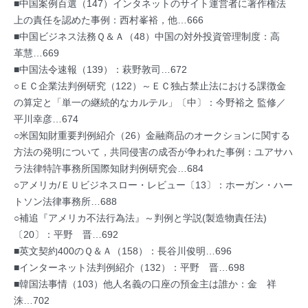
■中国案例百選（147）インタネットのサイト運営者に著作権法
上の責任を認めた事例：西村峯裕，他…666
■中国ビジネス法務Ｑ＆Ａ（48）中国の対外投資管理制度：高
革慧…669
■中国法令速報（139）：萩野敦司…672
○ＥＣ企業法判例研究（122）～ＥＣ独占禁止法における課徴金
の算定と「単一の継続的なカルテル」〔中〕：今野裕之 監修／
平川幸彦…674
○米国知財重要判例紹介（26）金融商品のオークションに関する
方法の発明について，共同侵害の成否が争われた事例：ユアサハ
ラ法律特許事務所国際知財判例研究会…684
○アメリカ/ＥＵビジネスロー・レビュー〔13〕：ホーガン・ハー
トソン法律事務所…688
○補追『アメリカ不法行為法』～判例と学説(製造物責任法)
〔20〕：平野 晋…692
■英文契約400のＱ＆Ａ（158）：長谷川俊明…696
■インターネット法判例紹介（132）：平野 晋…698
■韓国法事情（103）他人名義の口座の預金主は誰か：金 祥
洙…702