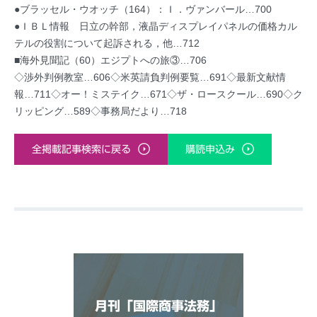
●ブラッセル・ウオッチ（164）：Ｉ．ヴァンバール…700
●ＩＢＬ情報 日立の幹部，液晶ディスプレイパネルの価格カル
テルの役割について起訴される，他…712
■海外見聞記（60）エジプトへの旅③…706
◇渉外判例教室…606◇米英請負判例要覧…691◇最新文献情
報…711◇オー！ミステイク…671◇ザ・ロースクール…690◇ク
リッピング…589◇事務局だより…718
全掲載記事検索に戻る
購読申込み
月刊「国際商事法務」