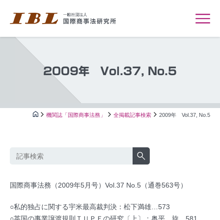
2009年 Vol.37, No.5
機関誌「国際商事法務」
全掲載記事検索
2009年 Vol.37, No.5
国際商事法務（2009年5月号）Vol.37 No.5（通巻563号）
○私的独占に関する宇米最高裁判決：松下満雄…573
○英国の事業譲渡規則ＴＵＰＥの研究〔上〕：奥平 旋…581