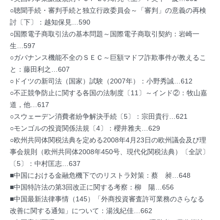
○聴聞手続・審判手続と独立行政委員会～「審判」の意義の再検
討〔下〕：越知保見…590
○国際電子商取引法の基本問題～国際電子商取引契約：岩崎一
生…597
○ガバナンス機能不全のＳＥＣ～巨額マドフ詐欺事件が教えるこ
と：藤田利之…607
○ドイツの新司法（国家）試験（2007年）：小野秀誠…612
○不正競争防止に関する各国の法制度〔11〕～インド②：牧山嘉
道，他…617
○スウェーデン消費者紛争解決手続〔5〕：宗田貴行…621
○モンゴルの投資関係法規〔4〕：櫻井雅夫…629
○欧州共同体関税法典を定める2008年4月23日の欧州議会及び理
事会規則（欧州共同体2008年450号、現代化関税法典）〔全訳〕
〔5〕：中村匡志…637
■中国における金融危機下でのリストラ対策：蔡 昶…648
■中国特許法の第3回改正に関する考察：柳 陽…656
■中国最新法律事情（145）「外商投資審査許可業務のさらなる
改善に関する通知」について：湯浅紀佳…662