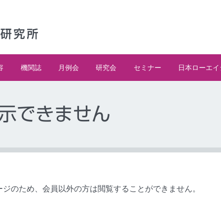
容
機関誌
月例会
研究会
セミナー
日本ローエイ
示できません
ージのため、会員以外の方は閲覧することができません。