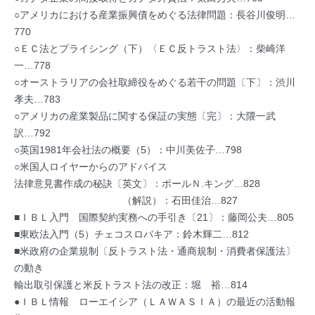
○アメリカにおける産業振興債をめぐる法律問題：長谷川俊明…
770
○ＥＣ法とプライシング（下）〈ＥＣ反トラスト法〉：柴崎洋
一…778
○オーストラリアの会社取締役をめぐる若干の問題〔下〕：渋川
孝夫…783
○アメリカの産業製品に関する保証の実態〔完〕：大隈一武
訳…792
○英国1981年会社法の概要（5）：中川美佐子…798
○米国人ロイヤーからのアドバイス
法律意見書作成の秘訣〔英文〕：ポールＮ.キング…828
（解説）：石田佳治…827
■ＩＢＬ入門 国際契約実務への手引き〔21〕：藤岡公夫…805
■東欧法入門（5）チェコスロバキア：鈴木輝二…812
■米政府の企業規制〔反トラスト法・通商規制・消費者保護法〕
の動き
輸出取引保護と米反トラスト法の改正：堀 裕…814
●ＩＢＬ情報 ローエイシア（ＬＡＷＡＳＩＡ）の最近の活動報