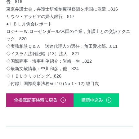
告…816
東京弁護士会，弁護士研修制度視察団を米国に派遣…816
サウジ・アラビアの婦人銀行…817
●ＩＢＬ月例会レポート
ロジャーＷ.ローゼンダール/米国の企業，弁護士との交渉テクニ
ック…820
◇実務相談Ｑ＆Ａ 送達代理人の選任：角田愛次郎…811
◇イスラム法雑記帳（13）法人…821
◇国際商事・海事判例紹介：岩崎一生…822
◇最新文献情報：中川和彦，他…824
◇ＩＢＬクリッピング…826
〔付録〕国際商事法務Vol.10 (No.1～12) 総目次
全掲載記事検索に戻る
購読申込み