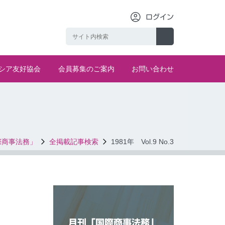
ログイン
シア友好協会
会員募集のご案内
お問い合わせ
際商事法務」
全掲載記事検索
1981年 Vol.9 No.3
月刊「国際商事法務」