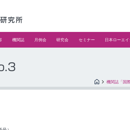
容
機関誌
月例会
研究会
セミナー
日本ローエイ
o.3
機関誌「国
25号）