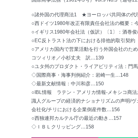
○諸外国の代理商法1 ★ヨーロッパ共同体の代理
○西ドイツ1980年改正有限責任会社法の概要：今
○イギリス1980年会社法（仮訳）〔1〕：酒巻俊
○EC反トラスト法の下における排他的取引契約〔
○アメリカ国内で営業活動を行う外国会社のため
コツィリオ／小杉丈夫 訳…139
○ユタ州のプロダクト・ライアビリティ法：門馬一
◇国際商事・海事判例紹介：岩崎一生…148
◇最新文献情報：中川和彦…150
○IBL情報 ラテン・アメリカ情報-メキシコ商
識人グループの経済的ナショナリズムの声明/ヴ
会社化/チリにおける企業倒産件数…156
○西独連邦カルテル庁の最近の動き…157
◇ＩＢＬクリッピング…158