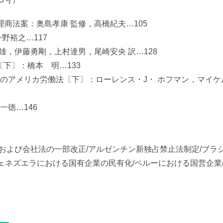
商法案：奥島孝康 監修，高橋紀夫…105
野裕之…117
雄，伊藤勇剛，上村達男，尾崎安央 訳…128
下〕：橋本 明…133
のアメリカ労働法〔下〕：ローレンス・J・ ホフマン，マイケ
徳…146
法および会社法の一部改正/アルゼンチン新独占禁止法制定/ブラ
ェネズエラにおける国有企業の民有化/ペルーにおける国営企業