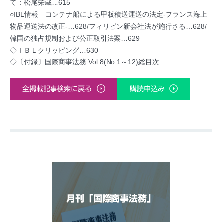
て：松尾栄蔵…615
○IBL情報 コンテナ船による甲板積送運送の法定-フランス海上
物品運送法の改正-…628/フィリピン新会社法が施行さる…628/
韓国の独占規制および公正取引法案…629
◇ＩＢＬクリッピング…630
◇〔付録〕国際商事法務 Vol.8(No.1～12)総目次
全掲載記事検索に戻る
購読申込み
月刊「国際商事法務」