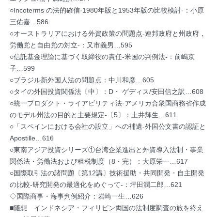
○Incoterms の法的確信-1980年版と1953年版の比較検討-：小原
三佑嘉…586
○オーストラリアにおける外資政策の問題点-連邦政府と州政府，
労働党と自由党の対立-：又市義男…595
○信託基金理論に基づく取締役の責任-米国の判例法-：前嶋京
子…599
○ブラジル新外国人法の問題点：中川和彦…605
○タイの外国投資関係法〔中〕：D・ ゲディス/安田信之訳…608
○統一プロダクト・ライアビリティ法-アメリカ合衆国商務省作成
のモデル州法の目的と主要規定-〔5〕：土井輝生…611
○「スペインにおける会社の設立」への補遺-外国公文書の認証と
Apostille…616
○東南アジア投資シリーズ①台湾企業進出と外資導入法制・事業
関係法・労働法および租税制度（8・完）：大原栄一…617
○国際取引法の諸問題〔第12講〕技術援助・共同開発・自主開発
の比較-研究開発の最適化をめぐって-：坪田潤二郎…621
◇国際商事・海事判例紹介：岩崎一生…626
■随想 インドネシア・フィリピン両国の法制度調査の旅を終え