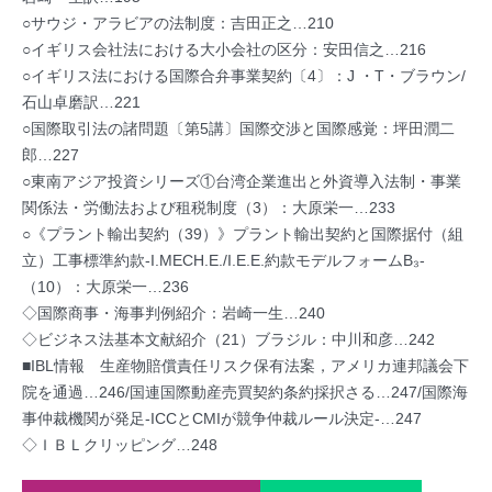
○サウジ・アラビアの法制度：吉田正之…210
○イギリス会社法における大小会社の区分：安田信之…216
○イギリス法における国際合弁事業契約〔4〕：J ・T・ブラウン/
石山卓磨訳…221
○国際取引法の諸問題〔第5講〕国際交渉と国際感覚：坪田潤二
郎…227
○東南アジア投資シリーズ①台湾企業進出と外資導入法制・事業
関係法・労働法および租税制度（3）：大原栄一…233
○《プラント輸出契約（39）》プラント輸出契約と国際据付（組
立）工事標準約款-I.MECH.E./I.E.E.約款モデルフォームB₃-
（10）：大原栄一…236
◇国際商事・海事判例紹介：岩崎一生…240
◇ビジネス法基本文献紹介（21）ブラジル：中川和彦…242
■IBL情報 生産物賠償責任リスク保有法案，アメリカ連邦議会下
院を通過…246/国連国際動産売買契約条約採択さる…247/国際海
事仲裁機関が発足-ICCとCMIが競争仲裁ルール決定-…247
◇ＩＢＬクリッピング…248