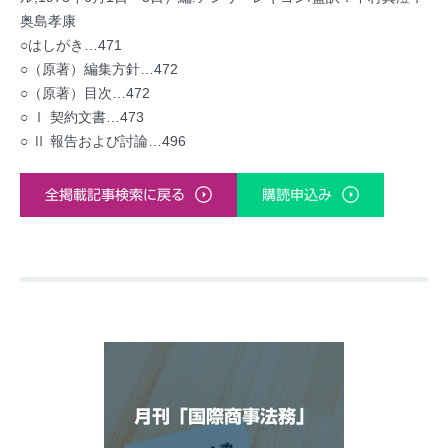
奥島孝康
○はしがき…471
○（原著）編集方針…472
○（原著）目次…472
○ Ⅰ 契約文書…473
○ Ⅱ 報告および討論…496
全掲載記事検索に戻る
購読申込み
月刊「国際商事法務」