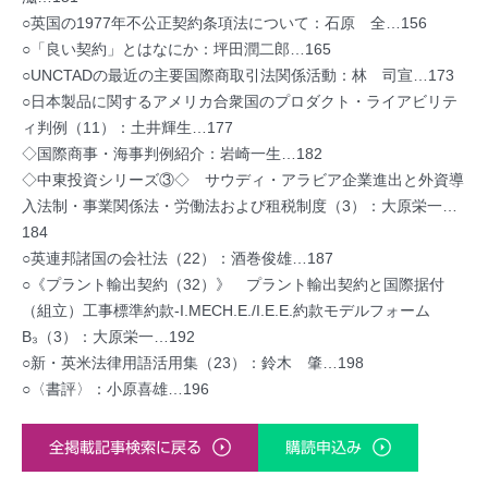
○英国の1977年不公正契約条項法について：石原 全…156
○「良い契約」とはなにか：坪田潤二郎…165
○UNCTADの最近の主要国際商取引法関係活動：林 司宣…173
○日本製品に関するアメリカ合衆国のプロダクト・ライアビリテ
ィ判例（11）：土井輝生…177
◇国際商事・海事判例紹介：岩崎一生…182
◇中東投資シリーズ③◇ サウディ・アラビア企業進出と外資導
入法制・事業関係法・労働法および租税制度（3）：大原栄一…
184
○英連邦諸国の会社法（22）：酒巻俊雄…187
○《プラント輸出契約（32）》 プラント輸出契約と国際据付
（組立）工事標準約款-I.MECH.E./I.E.E.約款モデルフォーム
B₃（3）：大原栄一…192
○新・英米法律用語活用集（23）：鈴木 肇…198
○〈書評〉：小原喜雄…196
全掲載記事検索に戻る
購読申込み