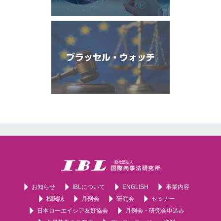
ブラッセル・ウォッチ
お知らせ
IBLについて
ENGLISH
事業内容
機関誌
月例会
研究会
セミナー
日本ローエイシア友好協会
月例会・研究会申込み