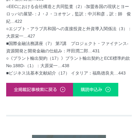
○EECにおける会社構造と共同監査（2）-加盟各国の現状とヨー
ロッパの展望-：J ・J ・コオサン，監訳：中川和彦，訳：師 俊
紀…422
○エジプト・アラブ共和国への直接投資と外資導入関係法（3）：
大原栄一…427
■国際金融法務講座（7） 第7講 プロジェクト・ファイナンス-
資源開発と開発金融の仕組み：坪田潤二郎…431
○《プラント輸出契約（17）》プラント輸出契約とECE標準約款
No.188D-（1）：大原栄一…438
■ビジネス法基本文献紹介（17） イタリア：福島徳良夫…443
全掲載記事検索に戻る
購読申込み