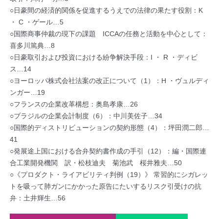
○日豪間の経済的関係を促進するうえでの法律の果たす役割：K
・ C ・ゲール…5
○国際商事仲裁の現下の課題 ICCAの任務と活動を中心として：
喜多川篤典…8
○日豪取引および投資における紛争解決手段：I ・ R ・ディビ
ス…14
○ヨーロッパ株式会社法案の改正について（1）：H ・ヴュルディ
ンガー…19
○フランスの企業改革構想：奥島孝康…26
○ブラジルの企業会計制度（6）：中川美佐子…34
○国際的ディストリビューションの契約形態（4）：坪田潤二郎…
41
○発展途上国における合弁契約書作成の手引（12）：編・国際連
合工業開発機関 訳・松枝迪夫 菊池武 桜井雅夫…50
○《プロダクト・ライアビリティ判例（19）》 常習的にシガレッ
トを吸って肺ガンにかかった原告にたいするリスク引受けの抗
弁：土井輝生…56