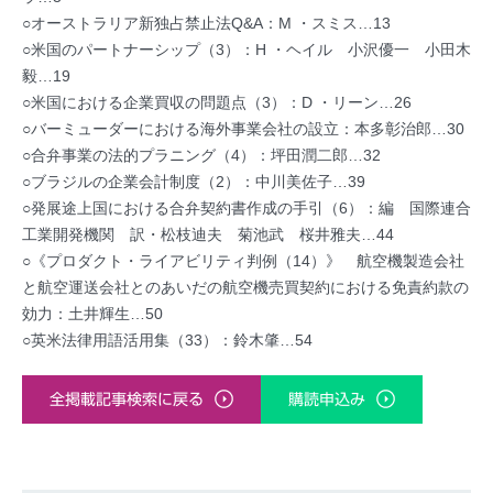
○オーストラリア新独占禁止法Q&A：M ・スミス…13
○米国のパートナーシップ（3）：H ・ヘイル 小沢優一 小田木
毅…19
○米国における企業買収の問題点（3）：D ・リーン…26
○バーミューダーにおける海外事業会社の設立：本多彰治郎…30
○合弁事業の法的プラニング（4）：坪田潤二郎…32
○ブラジルの企業会計制度（2）：中川美佐子…39
○発展途上国における合弁契約書作成の手引（6）：編 国際連合
工業開発機関 訳・松枝迪夫 菊池武 桜井雅夫…44
○《プロダクト・ライアビリティ判例（14）》 航空機製造会社
と航空運送会社とのあいだの航空機売買契約における免責約款の
効力：土井輝生…50
○英米法律用語活用集（33）：鈴木肇…54
全掲載記事検索に戻る
購読申込み