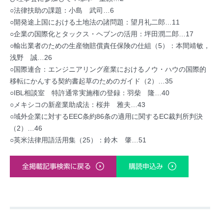
○法律扶助の課題：小島 武司…6
○開発途上国における土地法の諸問題：望月礼二郎…11
○企業の国際化とタックス・ヘブンの活用：坪田潤二郎…17
○輸出業者のための生産物賠償責任保険の仕組（5）：本間靖敏，
浅野 誠…26
○国際連合：エンジニアリング産業におけるノウ・ハウの国際的
移転にかんする契約書起草のためのガイド（2）…35
○IBL相談室 特許通常実施権の登録：羽柴 隆…40
○メキシコの新産業助成法：桜井 雅夫…43
○域外企業に対するEEC条約86条の適用に関するEC裁判所判決
（2）…46
○英米法律用語活用集（25）：鈴木 肇…51
全掲載記事検索に戻る
購読申込み