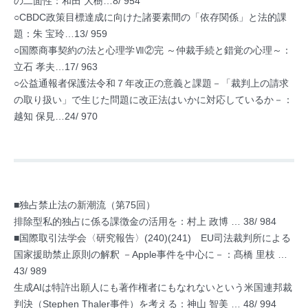
の二面性：和田 大樹…8/ 954
○CBDC政策目標達成に向けた諸要素間の「依存関係」と法的課
題：朱 宝玲…13/ 959
○国際商事契約の法と心理学Ⅶ②完 ～仲裁手続と錯覚の心理～：
立石 孝夫…17/ 963
○公益通報者保護法令和７年改正の意義と課題－「裁判上の請求
の取り扱い」で生じた問題に改正法はいかに対応しているか－：
越知 保見…24/ 970
■独占禁止法の新潮流（第75回）
排除型私的独占に係る課徴金の活用を：村上 政博 … 38/ 984
■国際取引法学会〈研究報告〉(240)(241) EU司法裁判所による
国家援助禁止原則の解釈 －Apple事件を中心に－：髙橋 里枝 …
43/ 989
生成AIは特許出願人にも著作権者にもなれないという米国連邦裁
判決（Stephen Thaler事件）を考える：神山 智美 … 48/ 994