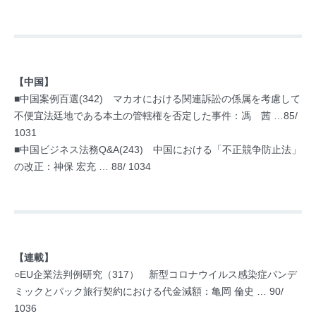
【中国】
■中国案例百選(342) マカオにおける関連訴訟の係属を考慮して
不便宜法廷地である本土の管轄権を否定した事件：馮 茜 …85/
1031
■中国ビジネス法務Q&A(243) 中国における「不正競争防止法」
の改正：神保 宏充 … 88/ 1034
【連載】
○EU企業法判例研究（317） 新型コロナウイルス感染症パンデ
ミックとパック旅行契約における代金減額：亀岡 倫史 … 90/
1036