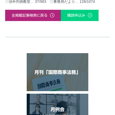
◇渉外判例教室… 37/983 ◇事務局だより… 128/1074
全掲載記事検索に戻る
購読申込み
月刊「国際商事法務」
月例会