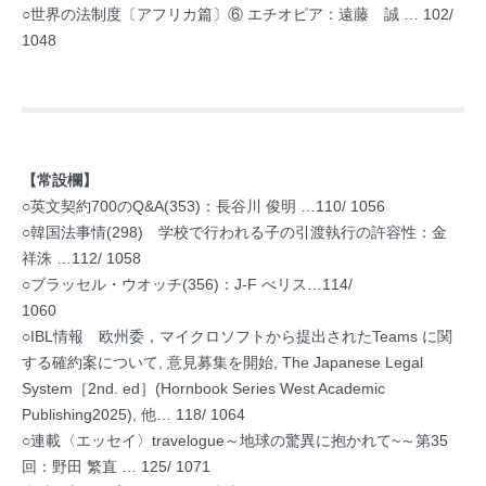
○世界の法制度〔アフリカ篇〕⑥ エチオピア：遠藤 誠 … 102/
1048
【常設欄】
○英文契約700のQ&A(353)：長谷川 俊明 …110/ 1056
○韓国法事情(298) 学校で行われる子の引渡執行の許容性：金
祥洙 …112/ 1058
○ブラッセル・ウオッチ(356)：J-F べリス…114/
1060
○IBL情報 欧州委，マイクロソフトから提出されたTeams に関
する確約案について, 意見募集を開始, The Japanese Legal
System［2nd. ed］(Hornbook Series West Academic
Publishing2025), 他… 118/ 1064
○連載〈エッセイ〉travelogue～地球の驚異に抱かれて~～第35
回：野田 繁直 … 125/ 1071