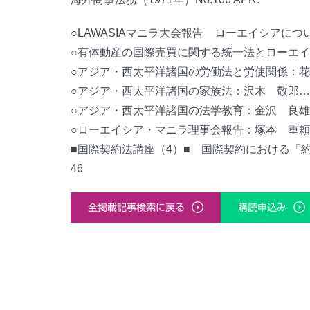
○LAWASIAマニラ大会報告 ローエイシアにつ
○有体動産の国際売買に関する統一法とローエイ
○アジア・西太平洋諸国の労働法と労使関係：花
○アジア・西太平洋諸国の家族法：沢木 敬郎…
○アジア・西太平洋諸国の法学教育：金沢 良雄
○ローエイシア・マニラ理事会報告：塚本 重頼/
■国際契約法講座（4）■ 国際契約における「
46
全掲載記事検索に戻る
購読申込み