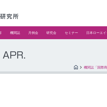
容
機関誌
月例会
研究会
セミナー
日本ローエイ
 APR.
機関誌「国際