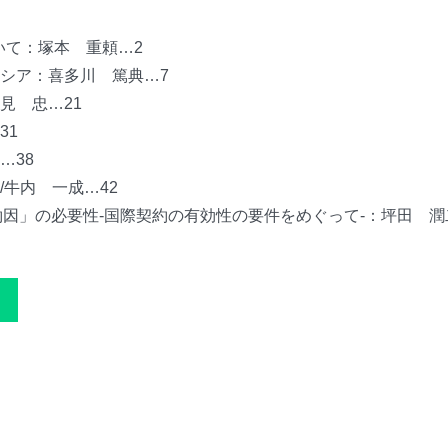
いて：塚本 重頼…2
シア：喜多川 篤典…7
見 忠…21
31
…38
牛内 一成…42
約因」の必要性-国際契約の有効性の要件をめぐって-：坪田 潤