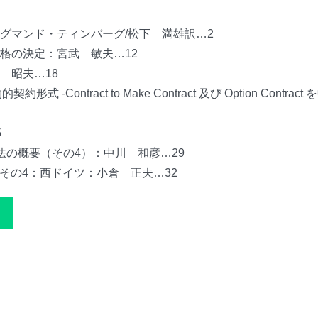
グマンド・ティンバーグ/松下 満雄訳…2
格の決定：宮武 敏夫…12
 昭夫…18
ntract to Make Contract 及び Option Contract
5
法の概要（その4）：中川 和彦…29
その4：西ドイツ：小倉 正夫…32