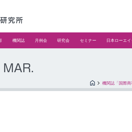
容
機関誌
月例会
研究会
セミナー
日本ローエイ
 MAR.
機関誌「国際商