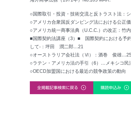
○国際取引・投資・技術交流と反トラスト法：シ
○アメリカ合衆国反ダンピング法における公正価
○アメリカ統一商事法典（U.C.C.）の改正：竹内
■国際契約法講座（3）■ 国際契約における予約的契約形式 -Co
して-：坪田 潤二郎…21
○オーストラリア会社法（Ⅵ）：酒巻 俊雄…2
○ラテン・アメリカ法の手引（6）…メキシコ民
○OECD加盟国における最近の競争政策の動向 
全掲載記事検索に戻る
購読申込み