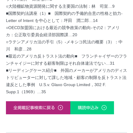
○大陸棚鉱物資源開発に関する主要国の法制：林 司宣…9
■国際契約法講座（1）■ 国際契約の予備的合意の性格と効力-
Letter of Intent を中心として：坪田 潤二郎…14
○OECD加盟国における最近の競争政策の動向-その2：アメリ
カ：公正取引委員会経済部国際課…20
○ラテンアメリカ法の手引（5）-メキシコ民法の概要（3）：中
川 和彦…28
■最近のアメリカ反トラスト法の動向■ フランチャイザーのフラ
ンチャイジーに対する顧客制限はそれ自体違法でない…31
■リーディングケース紹介■ 外国のメーカーがアメリカのディス
トリビューターに対して課した地域・顧客の制限を反トラスト法
違反とした事例 U.S.v. Glaxo Group Limited，302 F.
Supp.1（1969）…35
全掲載記事検索に戻る
購読申込み