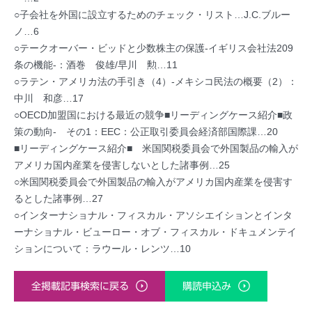
○子会社を外国に設立するためのチェック・リスト…J.C.ブルー
ノ…6
○テークオーバー・ビッドと少数株主の保護-イギリス会社法209
条の機能-：酒巻 俊雄/早川 勲…11
○ラテン・アメリカ法の手引き（4）-メキシコ民法の概要（2）：
中川 和彦…17
○OECD加盟国における最近の競争■リーディングケース紹介■政
策の動向- その1：EEC：公正取引委員会経済部国際課…20
■リーディングケース紹介■ 米国関税委員会で外国製品の輸入が
アメリカ国内産業を侵害しないとした諸事例…25
○米国関税委員会で外国製品の輸入がアメリカ国内産業を侵害す
るとした諸事例…27
○インターナショナル・フィスカル・アソシエイションとインタ
ーナショナル・ビューロー・オブ・フィスカル・ドキュメンテイ
ションについて：ラウール・レンツ…10
全掲載記事検索に戻る
購読申込み