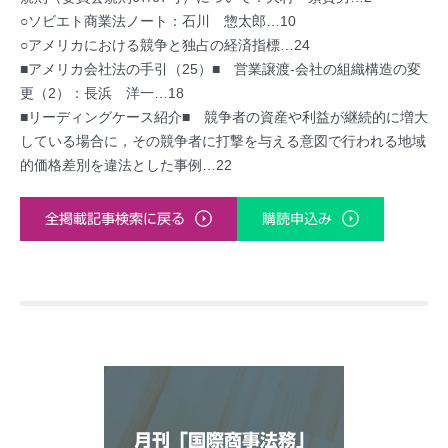
○ソビエト商業法ノート：石川 惣太郎…10
○アメリカにおける競争と独占の経済指標…24
■アメリカ会社法の手引（25）■ 営業譲渡-会社の組織構造の変
更（2）：長浜 洋一…18
■リーディングケース紹介■ 競争者の資産や利益が継続的に増大
している場合に，その競争者に打撃を与える意図で行われる地域
的価格差別を違法とした事例…22
全掲載記事検索に戻る
購読申込み
月刊「国際商事法務」