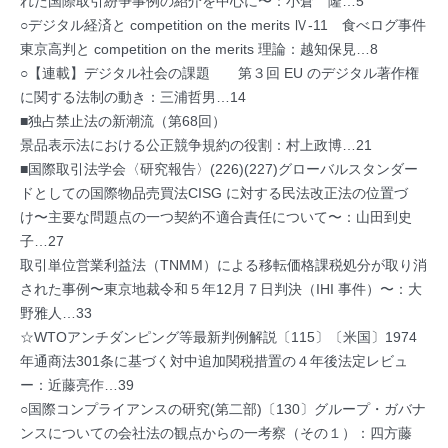
れた国際取引紛争事例の紹介を中心に〜：小倉 隆…5
○デジタル経済と competition on the merits Ⅳ-11 食べログ事件
東京高判と competition on the merits 理論：越知保見…8
○【連載】デジタル社会の課題 第３回 EU のデジタル著作権
に関する法制の動き：三浦哲男…14
■独占禁止法の新潮流（第68回）
景品表示法における公正競争規約の役割：村上政博…21
■国際取引法学会〈研究報告〉(226)(227)グローバルスタンダー
ドとしての国際物品売買法CISG に対する民法改正法の位置づ
け〜主要な問題点の一つ契約不適合責任について〜：山田到史
子…27
取引単位営業利益法（TNMM）による移転価格課税処分が取り消
された事例〜東京地裁令和５年12月７日判決（IHI 事件）〜：大
野雅人…33
☆WTOアンチダンピング等最新判例解説〔115〕〔米国〕1974
年通商法301条に基づく対中追加関税措置の４年後法定レビュ
ー：近藤亮作…39
○国際コンプライアンスの研究(第二部)〔130〕グループ・ガバナ
ンスについての会社法の観点からの一考察（その１）：四方藤