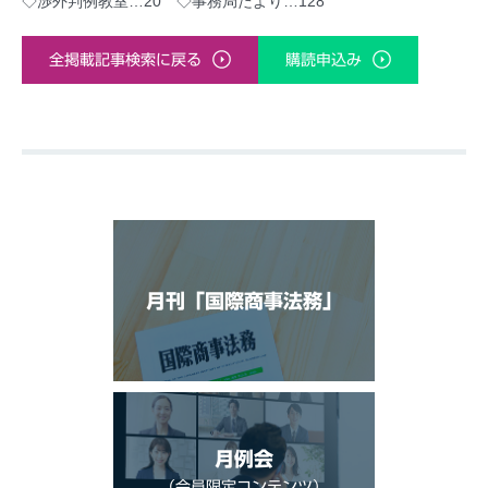
◇渉外判例教室…20 ◇事務局だより…128
全掲載記事検索に戻る
購読申込み
月刊「国際商事法務」
月例会
（会員限定コンテンツ）