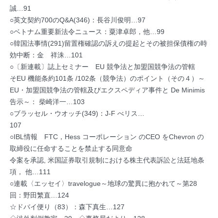
誠…91
○英文契約700のQ&A(346)：長谷川俊明…97
○ベトナム重要新法令ニュース：粟津卓郎，他…99
○韓国法事情(291)留置権確認の訴えの提起とその被担保債権の時
効中断：金 祥洙…101
○〔新連載〕誌上セミナー EU 競争法と加盟国競争法の管轄
そEU 機能条約101条 /102条（競争法）のポイント（その４）～
EU・加盟国競争法の管轄及びエクスペディア事件と De Minimis
告示～： 柴崎洋一…103
○ブラッセル・ウオッチ(349)：J-F べリス…
107
○IBL情報 FTC，Hess コーポレーション のCEO をChevron の
取締役に任命することを禁止する同意命
令案を承認, 米国証券取引規制における株主代表訴訟と法廷地条
項， 他…111
○連載〈エッセイ〉travelogue～地球の驚異に抱かれて～第28
回：野田繁直…124
☆ドバイ便り（83）：森下真生…127