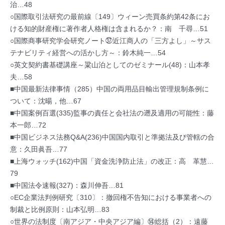
治…48
○国際取引法研究の最前線〔149〕ウィーン売買条約第42条にお
ける知的財産権に著作者人格権は含まれるか？：南 千尋…51
○国際商事研究学会研究ノート㊲近江商人の「三方よし」～サス
テナビリティ経営への活かし方～：鈴木純一…54
○英文契約書基礎講座～粱山泊としてのゼミナール(48)：山本孝
夫…58
■中国最新法律事情（285）中国の両用品目輸出管理規制条例に
ついて：沈暘，他…67
■中国案例百選(335)監事の責任と会社法の遡及適用の可能性：藤
本一郎…72
■中国ビジネス法務Q&A(236)中国国内取引と準拠法及び管轄の合
意：久田眞吾…77
■上海ウォッチ(162)中国「資金洗浄防止法」の改正：高 革慧…
79
■中国法令速報(327)：森川伸吾…81
○EC企業法判例研究〔310〕：撤回権不告知における事業者への
制裁と比例原則：山本弘明…83
○世界の法制度〔南アジア・中央アジア編〕⑭総括（2）：遠藤