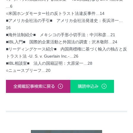
…6
○米国ホンダモーター社の反トラスト法違反事件…14
■アメリカ会社法の手引■ アメリカ会社法発達史：長浜洋一…
16
■海外法制紹介■ メキシコの手形小切手法：中川和彦…21
■IBL入門■ 国際的企業活動と外国法の調査：沢木敬郎…24
■リーディングケース紹介■ 内国商標権に基づく輸入の独占と反
トラスト法 -U. S. v. Guerlain Inc.-…26
■IBL相談室■ 法人の国籍証明：大原栄一…28
○ニュースブリーフ…20
全掲載記事検索に戻る
購読申込み