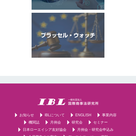
ブラッセル・ウォッチ
お知らせ
IBLについて
ENGLISH
事業内容
機関誌
月例会
研究会
セミナー
日本ローエイシア友好協会
月例会・研究会申込み