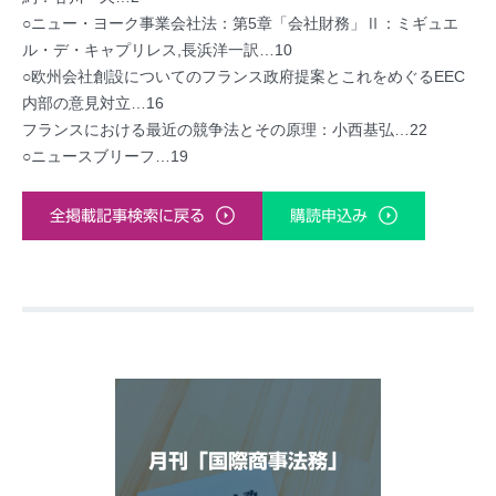
○ニュー・ヨーク事業会社法：第5章「会社財務」Ⅱ：ミギュエ
ル・デ・キャプリレス,長浜洋一訳…10
○欧州会社創設についてのフランス政府提案とこれをめぐるEEC
内部の意見対立…16
フランスにおける最近の競争法とその原理：小西基弘…22
○ニュースブリーフ…19
全掲載記事検索に戻る
購読申込み
月刊「国際商事法務」