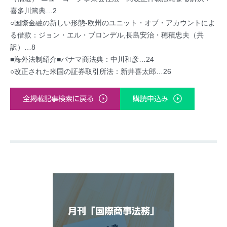
喜多川篤典…2
○国際金融の新しい形態-欧州のユニット・オブ・アカウントによ
る借款：ジョン・エル・ブロンデル,長島安治・穂積忠夫（共
訳）…8
■海外法制紹介■パナマ商法典：中川和彦…24
○改正された米国の証券取引所法：新井喜太郎…26
全掲載記事検索に戻る
購読申込み
月刊「国際商事法務」