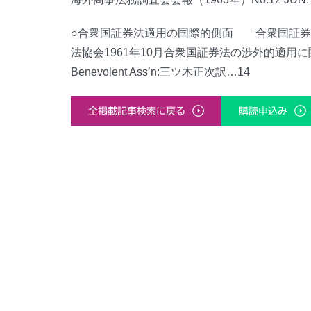
○合衆国証券法適用の国際的側面 「合衆国証券
法協会1961年10月合衆国証券法の渉外的適用に関する討論
Benevolent Ass’n:三ツ木正次訳…14
全掲載記事検索に戻る
購読申込み