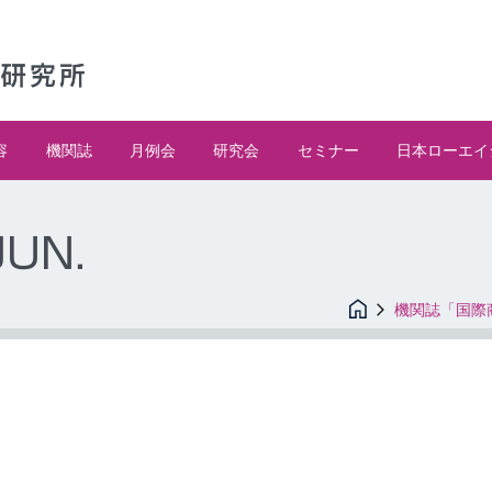
容
機関誌
月例会
研究会
セミナー
日本ローエイ
UN.
機関誌「国際