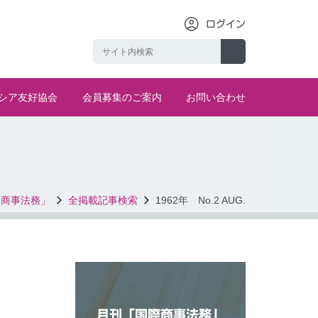
ログイン
シア友好協会
会員募集のご案内
お問い合わせ
際商事法務」
全掲載記事検索
1962年 No.2 AUG.
月刊「国際商事法務」