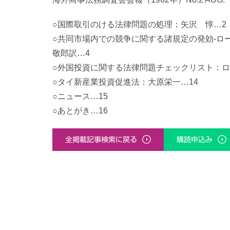
○国際取引のける法律問題の処理：矢沢 惇…2
○共同市場内での競争に関する諸規定の発効-ロー
敬郎訳…4
○外国投資に関する法律問題チェックリスト：ロ
○タイ新産業投資促進法：大原栄一…14
○ニュース…15
○あとがき…16
全掲載記事検索に戻る
購読申込み