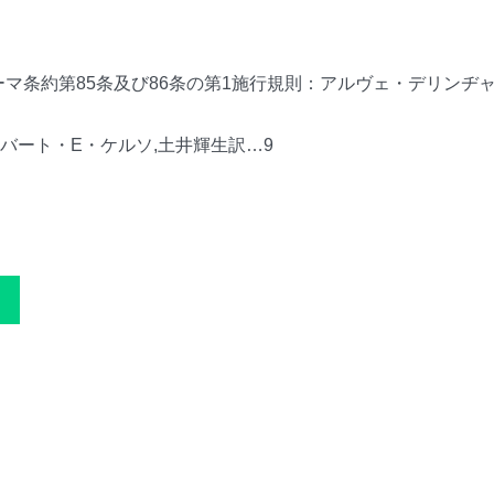
マ条約第85条及び86条の第1施行規則：アルヴェ・デリンヂャ
バート・E・ケルソ,土井輝生訳…9