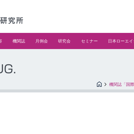
容
機関誌
月例会
研究会
セミナー
日本ローエイ
UG.
機関誌「国