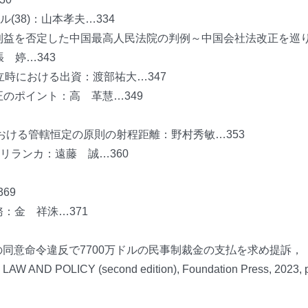
38)：山本孝夫…334
限の利益を否定した中国最高人民法院の判例～中国会社法改正を巡
 婷…343
設立時における出資：渡部祐大…347
正のポイント：高 革慧…349
における管轄恒定の原則の射程距離：野村秀敏…353
リランカ：遠藤 誠…360
69
務：金 祥洙…371
9)：J-F ベリス…373
年の同意命令違反で7700万ドルの民事制裁金の支払を求め提訴，
 AND POLICY (second edition), Foundation Press, 2023, p