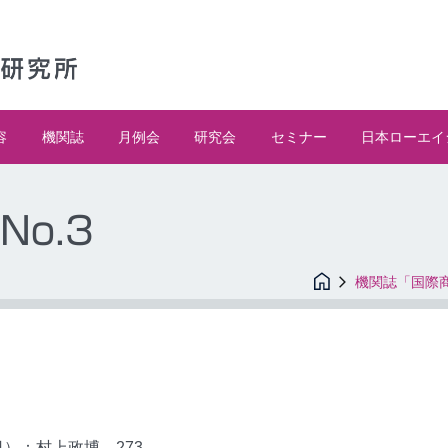
容
機関誌
月例会
研究会
セミナー
日本ローエイ
No.3
機関誌「国際
）：村上政博…273