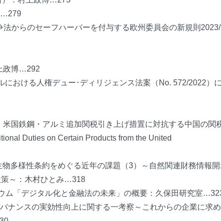
279
法からのセーフハーバーを付与する欧州委員会の新規則2023/1
政博…292
ジルにおける人権デュー･ディリジェンス法案（No. 572/2022）
5〕米国鉄鋼・アルミ追加関税引き上げ措置に対抗する中国の関
es on Certain Products from the United
〕生物多様性条約をめぐる近年の課題（3）～自然関連財務情報
政策～：木村ひとみ…318
ジウム「デジタル化と金融法の未来」の概要：久保田研究室…32
ガバナンスの実効性向上に関する一考察～これからの企業に求
30