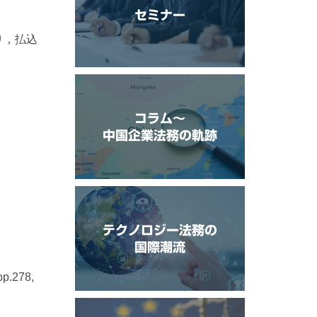
セミナー
り，払込
コラム〜
中国企業法務の軌跡
テクノロジー法務の
国際潮流
p.278,