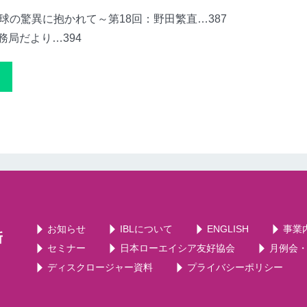
er～地球の驚異に抱かれて～第18回：野田繁直…387
務局だより…394
お知らせ
IBLについて
ENGLISH
事業
セミナー
日本ローエイシア友好協会
月例会
ディスクロージャー資料
プライバシーポリシー