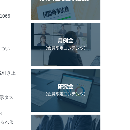
066
月例会
につい
（会員限定コンテンツ）
税引き上
研究会
（会員限定コンテンツ）
開示タス
3
められる