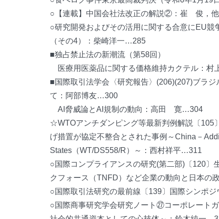
○【連載】中国会社法改正の解説②：崔 俊，他…
○研究開発およびその活用に関する合意にEU競争
（その4）：柴崎洋一…285
■独占禁止法の新潮流（第58回）
医療用医薬品に関する価格維持カクテル：村上
■国際取引法学会〈研究報告〉(206)(207)ブラ
て：阿部博友…300
AI脅威論とAI規制の動向：高田 寛…304
☆WTOアンチダンピング等最新判例解説〔10
げ措置が協定不整合とされた事例～China－Additional Duti
States（WT/DS558/R）～：西村祥平…311
○国際コンプライアンスの研究(第二部)〔120
クフォース（TNFD）など企業の動向と日本の
○国際取引法研究の最前線〔139〕国際シンポ
○国際商事研究学会研究ノート㉗コーポレート
社会的共通資本としての心技体～：鈴木純一…3