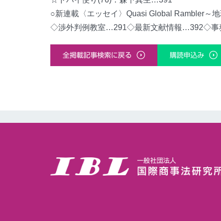
○新連載〈エッセイ〉Quasi Global Rambl
◇渉外判例教室…291◇最新文献情報…392◇事
全掲載記事検索に戻る
購読申込み