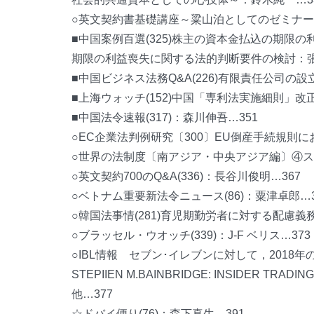
○英文契約書基礎講座～粱山泊としてのゼミナール(
■中国案例百選(325)株主の資本金払込の期
期限の利益喪失に関する法的判断要件の検討：張
■中国ビジネス法務Q&A(226)有限責任公司の
■上海ウォッチ(152)中国「専利法実施細則」改
■中国法令速報(317)：森川伸吾…351
○EC企業法判例研究〔300〕EU倒産手続規則
○世界の法制度〔南アジア・中央アジア編〕④ス
○英文契約700のQ&A(336)：長谷川俊明…367
○ベトナム重要新法令ニュース(86)：粟津卓郎…3
○韓国法事情(281)育児期勤労者に対する配慮義
○ブラッセル・ウオッチ(33
○IBL情報 セブン･イレブンに対して，2018
STEPIIEN M.BAINBRIDGE: INSIDER TRADING LAW
他…377
☆ドバイ便り(76)：森下真生…391