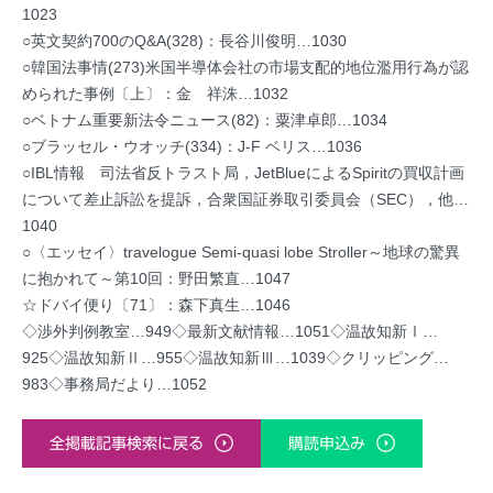
1023
○英文契約700のQ&A(328)：長谷川俊明…1030
○韓国法事情(273)米国半導体会社の市場支配的地位濫用行為が認
められた事例〔上〕：金 祥洙…1032
○ベトナム重要新法令ニュース(82)：粟津卓郎…1034
○ブラッセル・ウオッチ(334)：J-F ベリス…1036
○IBL情報 司法省反トラスト局，JetBlueによるSpiritの買収計画
について差止訴訟を提訴，合衆国証券取引委員会（SEC），他…
1040
○〈エッセイ〉travelogue Semi-quasi lobe Stroller～地球の驚異
に抱かれて～第10回：野田繁直…1047
☆ドバイ便り〔71〕：森下真生…1046
◇渉外判例教室…949◇最新文献情報…1051◇温故知新Ⅰ…
925◇温故知新Ⅱ…955◇温故知新Ⅲ…1039◇クリッピング…
983◇事務局だより…1052
全掲載記事検索に戻る
購読申込み