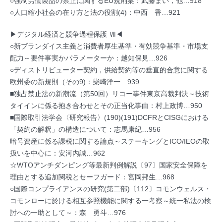
○強制労働製品の禁止に関するEU規則案：武藤まい，他…918
○人口縮小社会の在り方と法の役割(4)：中西 香…921
▶デジタル経済と競争過程保護 Ⅶ◀
○新ブランダイス主義と消費者厚生基準・有効競争基準・市場支
配力～要件事実かパラメーターか：越知保見…926
○ディストリビューター契約，供給契約等の垂直的合意に関する
欧州委の新規則（その9)：柴崎洋一…939
■独占禁止法の新潮流（第50回）リコー事件東京高裁判決～技術
タイインに係る抱き合わせとその正当化事由：村上政博…950
■国際取引法学会〈研究報告〉(190)(191)DCFRとCISGにおける
「契約の解釈」の構造について：志馬康紀…956
暗号資産に係る課税に関する論点～ステーキングとICO/IEOの取
扱いを中心に：安河内誠…962
☆WTOアンチダンピング等最新判例解説〔97〕国家安全保障を
理由とする追加関税とセーフガード：宮岡邦生…968
○国際コンプライアンスの研究(第二部)〔112〕コモンウェルス・
コモンローに於ける相互参照機能に関する一考察～統一私法の検
討への一助として～：森 勇斗…976