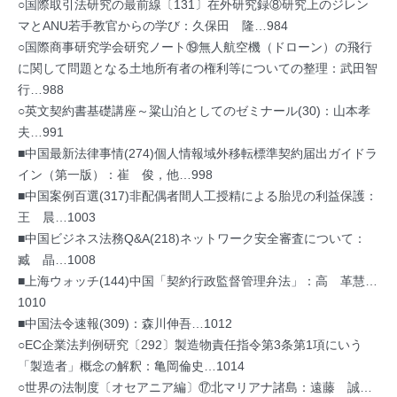
○国際取引法研究の最前線〔131〕在外研究録⑧研究上のジレン
マとANU若手教官からの学び：久保田 隆…984
○国際商事研究学会研究ノート⑲無人航空機（ドローン）の飛行
に関して問題となる土地所有者の権利等についての整理：武田智
行…988
○英文契約書基礎講座～粱山泊としてのゼミナール(30)：山本孝
夫…991
■中国最新法律事情(274)個人情報域外移転標準契約届出ガイドラ
イン（第一版）：崔 俊，他…998
■中国案例百選(317)非配偶者間人工授精による胎児の利益保護：
王 晨…1003
■中国ビジネス法務Q&A(218)ネットワーク安全審査について：
臧 晶…1008
■上海ウォッチ(144)中国「契約行政監督管理弁法」：高 革慧…
1010
■中国法令速報(309)：森川伸吾…1012
○EC企業法判例研究〔292〕製造物責任指令第3条第1項にいう
「製造者」概念の解釈：亀岡倫史…1014
○世界の法制度〔オセアニア編〕⑰北マリアナ諸島：遠藤 誠…