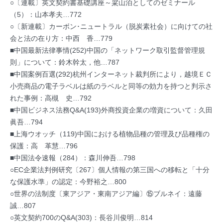
○〔連載〕英文契約書基礎講座～粱山泊としてのゼミナール
（5）：山本孝夫…772
○〔新連載〕カーボン･ニュートラル（脱炭素社会）に向けての社
会と法の在り方：中西 香…779
■中国最新法律事情(252)中国の「ネットワーク取引監督管理規
則」について：鈴木幹太，他…787
■中国案例百選(292)杭州インターネット裁判所により，越境ＥＣ
小売商品の電子ラベルは紙のラベルと同等の効力を持つと判示さ
れた事例：高槻 史…792
■中国ビジネス法務Q&A(193)外商投資企業の増資について：久田
眞吾…794
■上海ウオッチ（119)中国における植物品種の管理及び品種権の
保護：高 革慧…796
■中国法令速報（284）：森川伸吾…798
○EC企業法判例研究〔267〕個人情報の第三国への移転と「十分
な保護水準」の認定：今野裕之…800
○世界の法制度〔東アジア・東南アジア編〕⑮ブルネイ：遠藤
誠…807
○英文契約700のQ&A(303)：長谷川俊明…814