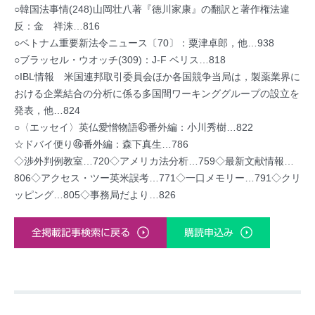
○韓国法事情(248)山岡壮八著『徳川家康』の翻訳と著作権法違
反：金 祥洙…816
○ベトナム重要新法令ニュース〔70〕：粟津卓郎，他…938
○ブラッセル・ウオッチ(309)：J-F ベリス…818
○IBL情報 米国連邦取引委員会ほか各国競争当局は，製薬業界に
おける企業結合の分析に係る多国間ワーキンググループの設立を
発表，他…824
○〈エッセイ〉英仏愛憎物語㊺番外編：小川秀樹…822
☆ドバイ便り㊻番外編：森下真生…786
◇渉外判例教室…720◇アメリカ法分析…759◇最新文献情報…
806◇アクセス・ツー英米誤考…771◇一口メモリー…791◇クリ
ッピング…805◇事務局だより…826
全掲載記事検索に戻る
購読申込み