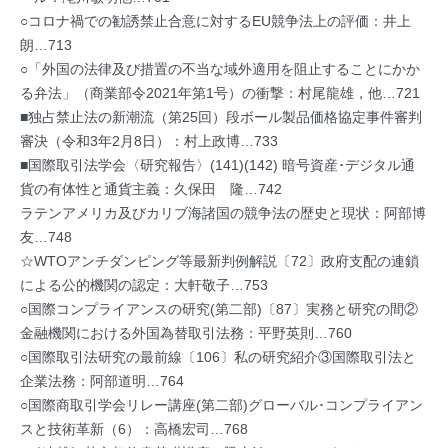
○コロナ禍での勧誘禁止合意に対するEU競争法上の評価：井上
朗…713
○「外国の法律及び措置の不当な域外適用を阻止することにかか
る弁法」（商業部令2021年第1号）の衝撃：村尾龍雄，他…721
■独占禁止法の新潮流（第25回）段ボール製品価格協定事件審判
審決（令和3年2月8日）：村上政博…733
■国際取引法学会〈研究報告〉(141)(142) 暗号資産･デジタル通
貨の有体性と通貨主義：久保田 隆…742
ラテンアメリカ及びカリブ海諸国の競争法の歴史と現状：阿部博
友…748
☆WTOアンチダンピング等最新判例解説〔72〕政府支配の連鎖
による公的機関の認定：大軒敬子…753
○国際コンプライアンスの研究(第二部)〔87〕実務と研究の間②
金融機関における外国為替取引法務：平野英則…760
○国際取引法研究の最前線〔106〕私の研究紹介③国際取引法と
企業法務：阿部道明…764
○国際商取引学会リレー講座(第二部)グローバル･コンプライアン
スと技術革新（6）：高橋宏司…768