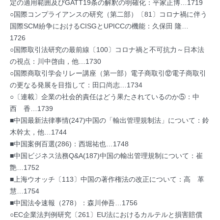
定の適用範囲及びGATT19条の解釈の明確化：平家正博…1719
○国際コンプライアンスの研究（第二部）〔81〕コロナ禍に伴う
国際SCM紛争におけるCISGとUPICCの機能：久保田 隆…
1726
○国際取引法研究の最前線〔100〕コロナ禍と不可抗力～日本法
の視点：川中啓由，他…1730
○国際商取引学会リレー講座（第一部）電子商取引⑫電子商取引
の更なる発展を目指して：田口尚志…1734
○〔連載〕企業の社会的責任はどう果たされているのか⑤：中
西 香…1739
■中国最新法律事情(247)中国の「輸出管理規制法」について：鈴
木幹太，他…1744
■中国案例百選(286)：西堀祐也…1748
■中国ビジネス法務Q&A(187)中国の輸出管理規制について：崔
艶…1752
■上海ウオッチ〔113〕中国の著作権法の改正について：高 革
慧…1754
■中国法令速報（278）：森川伸吾…1756
○EC企業法判例研究〔261〕EU法におけるカルテルと損害賠償