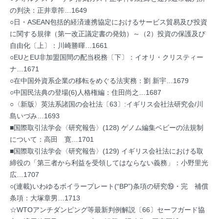
の判決：正井章筰…1649
○日・ASEAN包括的経済連携協定におけるサービス貿易及び投資
に関する規律（第一改正議定書の発効）～（2）投資の保護及び
自由化〔上〕：川崎勝暉…1661
○EUとEU非加盟国間の配当税務〔下〕：イオリ・クリスティー
ナ…1671
○在中国外資系企業の移転をめぐる法実務：劉 新宇…1679
○中国民法典の登場(6)人格権編：住田尚之…1687
○〈新版〉英法系諸国の会社法〔63〕:イギリス会社法研究会/川
島いづみ…1693
■国際取引法学会〈研究報告〉(128) ゲノム編集ベビーの法規制
について：高田 寛…1701
■国際取引法学会〈研究報告〉(129) イギリス会社法における取
締役の「第三者から利益を受領してはならない義務」：小野里光
広…1707
○(連載)いわゆるボイラープレート(“BP”)条項の研究⑲・完 補償
条項：大塚章男…1713
☆WTOアンチダンピング等最新判例解説〔66〕セーフガード協