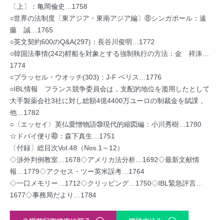
〔上〕：亀岡倫史…1758
○世界の法制度〔東アジア・東南アジア編〕⑧シンガポール：遠
藤 誠…1765
○英文契約600のQ&A(297)：長谷川俊明…1772
○韓国法事情(242)艀船を対象とする強制執行の方法：金 祥洙…
1774
○ブラッセル・ウオッチ(303)：J-F ベリス…1776
○IBL情報 フランス競争委員会は，支配的地位を濫用したとして
大手製薬会社3社に対し総額4億4400万ユーロの制裁金を賦課，
他…1782
○〈エッセイ〉英仏愛憎物語㊴現代的縮図編：小川秀樹…1780
☆ドバイ便り㊵：森下真生…1751
〔付録〕総目次Vol.48（Nos.1～12）
◇渉外判例教室…1678◇アメリカ法分析…1692◇最新文献情
報…1779◇アクセス・ツー英米誤考…1764
◇一口メモリー…1712◇クリッピング…1750◇IBL緊急評言…
1677◇事務局だより…1784