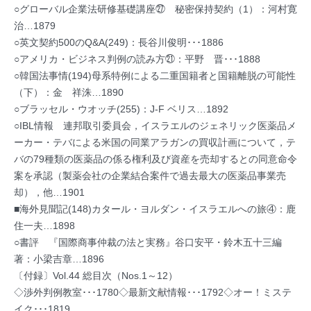
○グローバル企業法研修基礎講座㉗ 秘密保持契約（1）：河村寛
治…1879
○英文契約500のQ&A(249)：長谷川俊明･･･1886
○アメリカ・ビジネス判例の読み方㉑：平野 晋･･･1888
○韓国法事情(194)母系特例による二重国籍者と国籍離脱の可能性
（下）：金 祥洙…1890
○ブラッセル・ウオッチ(255)：J-F ベリス…1892
○IBL情報 連邦取引委員会，イスラエルのジェネリック医薬品メ
ーカー・テバによる米国の同業アラガンの買収計画について，テ
バの79種類の医薬品の係る権利及び資産を売却するとの同意命令
案を承認（製薬会社の企業結合案件で過去最大の医薬品事業売
却），他…1901
■海外見聞記(148)カタール・ヨルダン・イスラエルへの旅④：鹿
住一夫…1898
○書評 『国際商事仲裁の法と実務』谷口安平・鈴木五十三編
著：小梁吉章…1896
〔付録〕Vol.44 総目次（Nos.1～12）
◇渉外判例教室･･･1780◇最新文献情報･･･1792◇オー！ミステ
イク･･･1819