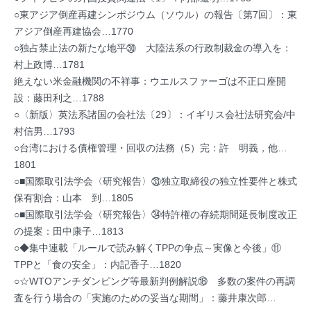
○東アジア倒産再建シンポジウム（ソウル）の報告〔第7回〕：東
アジア倒産再建協会…1770
○独占禁止法の新たな地平㉚ 大陸法系の行政制裁金の導入を：
村上政博…1781
絶えない米金融機関の不祥事：ウエルスファーゴは不正口座開
設：藤田利之…1788
○〈新版〉英法系諸国の会社法〔29〕：イギリス会社法研究会/中
村信男…1793
○台湾における債権管理・回収の法務（5）完：許 明義，他…
1801
○■国際取引法学会〈研究報告〉㉝独立取締役の独立性要件と株式
保有割合：山本 到…1805
○■国際取引法学会〈研究報告〉㉞特許権の存続期間延長制度改正
の提案：田中康子…1813
○◆集中連載「ルールで読み解くTPPの争点～実像と今後」⑪
TPPと「食の安全」：内記香子…1820
○☆WTOアンチダンピング等最新判例解説⑱ 多数の案件の再調
査を行う場合の「実施のための妥当な期間」：藤井康次郎…