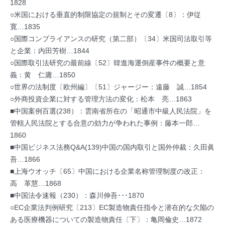
1828
○米国における垂直的制限協定の規制とその変遷〔8〕：伊従
寛…1835
○国際コンプライアンスの研究（第二部）〔34〕米国司法取引等
と企業：内田芳樹…1844
○国際取引法研究の最前線〔52〕韓進海運倒産事件の概要と意
義：黄 仁庸…1850
○世界の法制度〔欧州編〕〔51〕ジャージー：遠藤 誠…1854
○外商投資企業に対する管理方法の変化：松本 亮…1863
■中国案例百選(238）：雲南省所在の「昭通市中級人民法院」を
管轄人民法院とする合意の効力が争われた事例：藤本一郎…
1860
■中国ビジネス法務Q&A(139)中国の国内取引と国外仲裁：久田眞
吾…1866
■上海ウオッチ〔65〕中国における企業名称管理制度の改正：
高 革慧…1868
■中国法令速報（230）：森川伸吾･･･1870
○EC企業法判例研究〔213〕EC製造物責任指令と潜在的な欠陥の
ある医療機器についての製造物責任〔下〕：亀岡倫史…1872