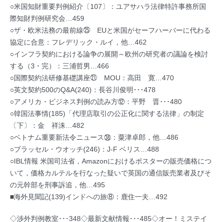
○米国知財重要判例紹介〔107〕：ユアサハラ法律特許事務所国
際知財判例研究会…459
○ザ・欧米法務の最前線㉕ EUと米国がセーフハーバーに代わる
協定に合意：フレデリック・ルイ，他…462
○インフラ契約における論争の展開～欧州の研究者の議論を検討
する（3・完）：三浦哲男…466
○国際契約法研修基礎講座㉑ MOU：高田 寛…470
○英文契約500のQ&A(240)：長谷川俊明･･･478
○アメリカ・ビジネス判例の読み方⑫：平野 晋･･･480
○韓国法事情(185)「代理店取引の公正化に関する法律」の制定
〔下〕：金 祥洙…482
○ベトナム重要新法令ニュース㊳：粟津卓郎，他…486
○ブラッセル・ウオッチ(246)：J-F ベリス…488
○IBL情報 米国司法省，Amazonにおけるポスターの販売価格につ
いて，価格カルテルを行なった疑いで英国の通信販売業者及びそ
の元幹部を刑事訴追，他…495
■海外見聞記(139)インドへの旅⑧：鹿住一夫…492
◇渉外判例教室･･･348◇最新文献情報･･･485◇オー！ミステイ