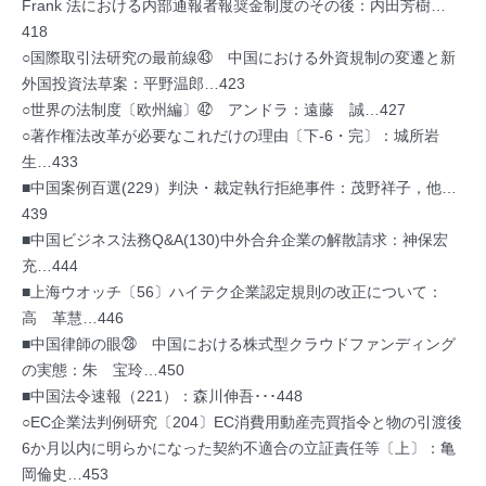
Frank 法における内部通報者報奨金制度のその後：内田芳樹…
418
○国際取引法研究の最前線㊸ 中国における外資規制の変遷と新
外国投資法草案：平野温郎…423
○世界の法制度〔欧州編〕㊷ アンドラ：遠藤 誠…427
○著作権法改革が必要なこれだけの理由〔下-6・完〕：城所岩
生…433
■中国案例百選(229）判決・裁定執行拒絶事件：茂野祥子，他…
439
■中国ビジネス法務Q&A(130)中外合弁企業の解散請求：神保宏
充…444
■上海ウオッチ〔56〕ハイテク企業認定規則の改正について：
高 革慧…446
■中国律師の眼㉘ 中国における株式型クラウドファンディング
の実態：朱 宝玲…450
■中国法令速報（221）：森川伸吾･･･448
○EC企業法判例研究〔204〕EC消費用動産売買指令と物の引渡後
6か月以内に明らかになった契約不適合の立証責任等〔上〕：亀
岡倫史…453