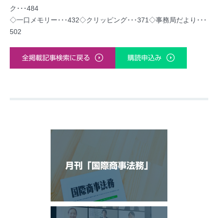
ク･･･484
◇一口メモリー･･･432◇クリッピング･･･371◇事務局だより･･･
502
全掲載記事検索に戻る
購読申込み
月刊「国際商事法務」