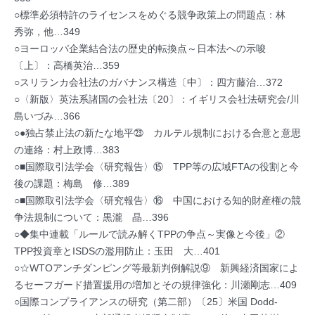
○標準必須特許のライセンスをめぐる競争政策上の問題点：林
秀弥，他…349
○ヨーロッパ企業結合法の歴史的転換点～日本法への示唆
〔上〕：高橋英治…359
○スリランカ会社法のガバナンス構造〔中〕：四方藤治…372
○〈新版〉英法系諸国の会社法〔20〕：イギリス会社法研究会/川
島いづみ…366
○●独占禁止法の新たな地平㉓ カルテル規制における合意と意思
の連絡：村上政博…383
○■国際取引法学会〈研究報告〉⑮ TPP等の広域FTAの役割と今
後の課題：梅島 修…389
○■国際取引法学会〈研究報告〉⑯ 中国における知的財産権の競
争法規制について：黒瀧 晶…396
○◆集中連載「ルールで読み解くTPPの争点～実像と今後」②
TPP投資章とISDSの濫用防止：玉田 大…401
○☆WTOアンチダンピング等最新判例解説⑨ 新興経済国家によ
るセーフガード措置援用の増加とその規律強化：川瀬剛志…409
○国際コンプライアンスの研究（第二部）〔25〕米国 Dodd-