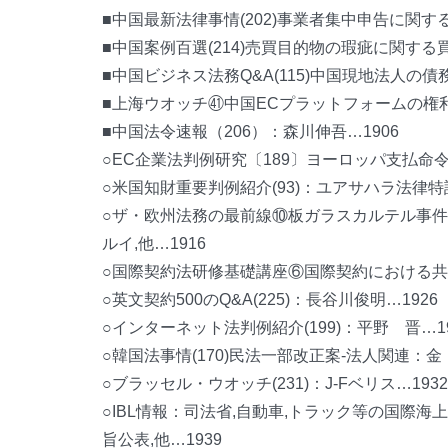
■中国最新法律事情(202)事業者集中申告に関す
■中国案例百選(214)売買目的物の瑕疵に関する
■中国ビジネス法務Q&A(115)中国現地法人の債
■上海ウオッチ㊶中国ECプラットフォームの権
■中国法令速報（206）：森川伸吾…1906
○EC企業法判例研究〔189〕ヨーロッパ支払命
○米国知財重要判例紹介(93)：ユアサハラ法律特
○ザ・欧州法務の最前線⑩板ガラスカルテル事件に
ルイ,他…1916
○国際契約法研修基礎講座⑥国際契約における共通条
○英文契約500のQ&A(225)：長谷川俊明…1926
○インターネット法判例紹介(199)：平野 晋…19
○韓国法事情(170)民法一部改正案-法人関連：金
○ブラッセル・ウオッチ(231)：J-Fベリス…1932
○IBL情報：司法省,自動車,トラック等の国際
旨公表,他…1939