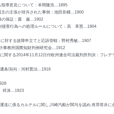
る指導意見について：本間隆浩…1895
買主の主張が排斥された事例：池田良輔…1900
務の保証：叢 厳…1902
利侵害行為への処理ルールについて：高 革慧…1904
令に対する故障申立てと応訴管轄：野村秀敏…1907
許事務所国際知財判例研究会…1912
関する2014年11月12日付欧州連合司法裁判所判決：フレデ
項(4)：河村寛治…1918
28
 祥洙…1923
海上運送に係るカルテルに関し,川崎汽船が関与を認め,有罪答弁に