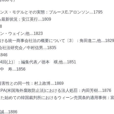
ス・モデルとその実態：ブルースE.アロンソン…1795
関する最新状況：安江英行…1809
8
・ウェイン,他…1823
る統一商事会社法の概要について〔3〕：角田進二,他…182
社法研究会／中村信男…1835
846
(上)〕：編集代表／徳本 穣,他…1851
 寿…1856
害性との同一性：村上政博…1869
CPA(米国海外腐敗防止法)における法人処罰：内田芳樹…1876
公表した始めての韓国裁判所におけるウィーン売買条約適用事例：
…1886