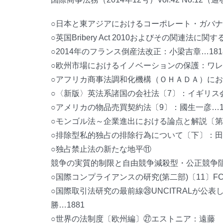
○日本と東アジアにおけるコーポレート・ガバナン
○英国Bribery Act 2010およびその関連法に
○2014年のフランス倒産法改正：小梁吉章…181
○欧州市場におけるイノベーションの保護：ワレン
○アフリカ商事法調和化機構（ＯＨＡＤＡ）におけ
○〈新版〉英法系諸国の会社法〔7〕：イギリス会
○アメリカの物品売買契約法〔9〕：國生一彦…1
○モンゴル法～企業進出における論点と解説〔第4回
○排除型私的独占の排除行為について〔下〕：田中
○独占禁止法の新たな地平⑪
競争の実質的制限と自由競争減殺型・公正競争阻
○国際コンプライアンスの研究(第二部)〔11〕F
○国際取引法研究の最前線㉘UNCITRALが
勝…1881
○世界の法制度〔欧州編〕㉗エストニア：遠藤 誠