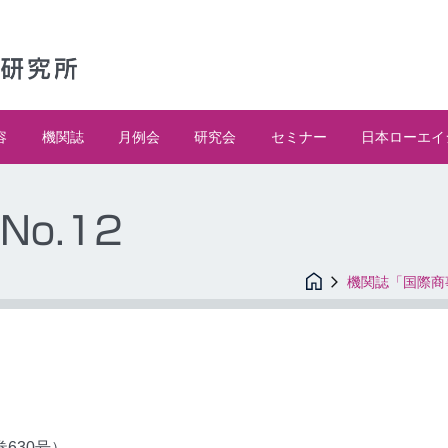
容
機関誌
月例会
研究会
セミナー
日本ローエイ
No.12
機関誌「国際商
巻630号）