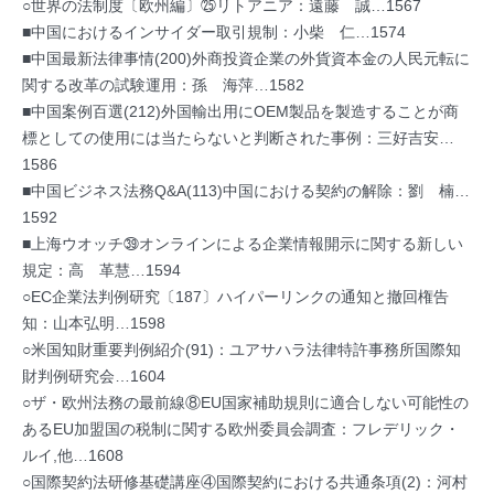
○世界の法制度〔欧州編〕㉕リトアニア：遠藤 誠…1567
■中国におけるインサイダー取引規制：小柴 仁…1574
■中国最新法律事情(200)外商投資企業の外貨資本金の人民元転に
関する改革の試験運用：孫 海萍…1582
■中国案例百選(212)外国輸出用にOEM製品を製造することが商
標としての使用には当たらないと判断された事例：三好吉安…
1586
■中国ビジネス法務Q&A(113)中国における契約の解除：劉 楠…
1592
■上海ウオッチ㊴オンラインによる企業情報開示に関する新しい
規定：高 革慧…1594
○EC企業法判例研究〔187〕ハイパーリンクの通知と撤回権告
知：山本弘明…1598
○米国知財重要判例紹介(91)：ユアサハラ法律特許事務所国際知
財判例研究会…1604
○ザ・欧州法務の最前線⑧EU国家補助規則に適合しない可能性の
あるEU加盟国の税制に関する欧州委員会調査：フレデリック・
ルイ,他…1608
○国際契約法研修基礎講座④国際契約における共通条項(2)：河村