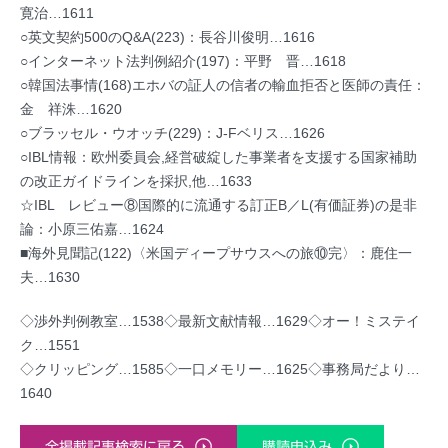
寛治…1611
○英文契約500のQ&A(223)：長谷川俊明…1616
○インターネット法判例紹介(197)：平野 晋…1618
○韓国法事情(168)エホバの証人の信者の輸血拒否と医師の責任：
金 祥洙…1620
○ブラッセル・ウオッチ(229)：J-Fベリス…1626
○IBL情報：欧州委員会,経営破綻した事業者を支援する国家補助
の改正ガイドラインを採択,他…1633
☆IBL レビュー⑧国際的に流通する訂正B／L(有価証券)の是非
論：小原三佑嘉…1624
■海外見聞記(122)〈米国ディープサウスへの旅⑩完〉：鹿住一
夫…1630
◇渉外判例教室…1538◇最新文献情報…1629◇オー！ミステイ
ク…1551
◇クリッピング…1585◇一口メモリー…1625◇事務局だより…
1640
全掲載記事検索に戻る
購読申込み