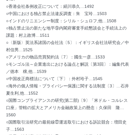
○香港会社条例改正について：絹川恭久…1492
○中国における独占禁止法違反調査：朱 宝玲…1503
○インドのリニエンシー制度：シリル・シュロフ,他…1508
○独占禁止法の新たな地平⑨内閣府審査手続懇談会と手続法上の
課題：村上政博…1511
○〈新版〉英法系諸国の会社法〔5〕：イギリス会社法研究会／中
村信男…1525
○アメリカの物品売買契約法〔7〕：國生一彦…1533
○モンゴル法～企業進出における論点と解説〔第3回〕：編集代表
／徳本 穣,他…1539
○中国改正商標法について〔下〕：外村玲子…1545
○海外の個人情報・プライバシー保護に関する法制度〔3〕…石井
夏生利,他…1552
○国際コンプライアンスの研究(第二部)〔9〕「米ドル・コルレス
口座」管轄の拡大とアメリカ金融政策上の懸念：久保田 隆…
1560
○国際取引法研究の最前線㉗運送取引における訴訟競合：増田史
子…1563