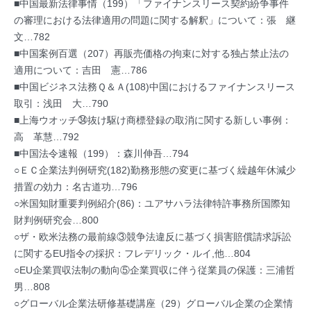
■中国最新法律事情（199）「ファイナンスリース契約紛争事件
の審理における法律適用の問題に関する解釈」について：張 継
文…782
■中国案例百選（207）再販売価格の拘束に対する独占禁止法の
適用について：吉田 憲…786
■中国ビジネス法務Ｑ＆Ａ(108)中国におけるファイナンスリース
取引：浅田 大…790
■上海ウオッチ㉞抜け駆け商標登録の取消に関する新しい事例：
高 革慧…792
■中国法令速報（199）：森川伸吾…794
○ＥＣ企業法判例研究(182)勤務形態の変更に基づく繰越年休減少
措置の効力：名古道功…796
○米国知財重要判例紹介(86)：ユアサハラ法律特許事務所国際知
財判例研究会…800
○ザ・欧米法務の最前線③競争法違反に基づく損害賠償請求訴訟
に関するEU指令の採択：フレデリック・ルイ,他…804
○EU企業買収法制の動向⑤企業買収に伴う従業員の保護：三浦哲
男…808
○グローバル企業法研修基礎講座（29）グローバル企業の企業情