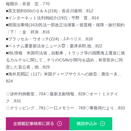
報開示：井原 宏…770
■英文契約500のＱ＆Ａ(218)：長谷川俊明…812
■インターネット法判例紹介(192)：平野 晋…814
■韓国法事情(163)民法一部改正法律案～留置権・保障・旅行契約
〔下〕：金 祥洙…816
■ブラッセル・ウオッチ(224)：J-Fベリス…818
■ベトナム重要新法令ニュース㉗：粟津卓郎,他…822
■IBL情報 米国司法省，自動車，トラック等の国際海上運送に係
るカルテルに関して，チリのCSAVが関与を認め，有罪答弁に同
意した旨公表，他…829
■海外見聞記（117）米国ディープサウスへの旅⑤：鹿住一夫…
824
◇渉外判例教室…704◇最新文献情報…828◇オー！ミステイ
ク…831
◇クリッピング…781◇一口メモリー…769◇事務局だより…832
全掲載記事検索に戻る
購読申込み