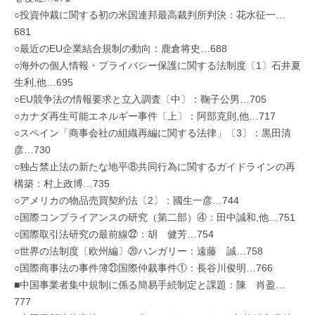
○投資仲裁に関する初の米国連邦最高裁判所判決：花水征一…
681
○最近のEU企業結合規制の動向：鹿倉将史…688
○海外の個人情報・プライバシー保護に関する法制度〔1〕石井夏
生利,他…695
○EU競争法の情報要求と立入調査〔中〕：鞠子公男…705
○カナダ再生可能エネルギー事件〔上〕：阿部克則,他…717
○スペイン「商事会社の組織再編に関する法律」〔3〕：黒田清
彦…730
○独占禁止法の新たな地平⑧共同行為に関するガイドラインの再
構築：村上政博…735
○アメリカの物品売買契約法〔2〕：國生一彦…744
○国際コンプライアンスの研究（第二部）④：田中誠和,他…751
○国際取引法研究の最前線㉒：胡 健芳…754
○世界の法制度〔欧州編〕⑳ハンガリー：遠藤 誠…758
○国際商事法の事件簿㉑国際仲裁事件①：長谷川俊明…766
■中国事業者集中規制に係る簡易手続制定と課題：陳 肖盈…
777