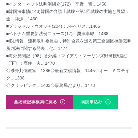
■インターネット法判例紹介(172)：平野 晋…1458
■韓国法事情(143)韓国の弁護士試験～第1回試験の実施と展望：
金 祥洙…1460
■ブラッセル・ウオッチ(204)：J-Fベリス…1465
■ベトナム重要新法例ニュース(17)：粟津卓郎…1468
■IBL情報 連邦取引委員会，特許合意を巡る第三巡回区控訴裁判
所判決に関する発表，他…1474
■海外見聞記（98）番外編〈マイアミ・マーリンズ野球観戦記〉
〔下〕：鹿住一夫…1470
◇渉外判例教室…1386◇最新文献情報…1445◇オー！ミステイ
ク…1398
◇クリッピング…1403◇事務局だより…1478
全掲載記事検索に戻る
購読申込み