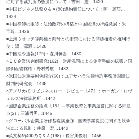
に対する裁判所の態度について：吉田 憲…1420
■中国ビジネス法務Ｑ＆Ａ(88)違約責任について：阿 麗莎…
1424
■中国律師の眼⑮：法治政府の構築と中国経済の持続発展：朱
宝玲…1426
■上海ウオッチ⑭商標と商号との衝突における商標権者の権利行
使：湯 源源…1428
■中国法令速報(179)：森川伸吾…1430
○ＥＣ企業法判例研究(162) 財産混同による倒産手続の拡張と国
際倒産管轄権：野村秀敏…1432
○米国知財重要判例紹介(66)：ユアサハラ法律特許事務所国際知
財判例研究会…1438
○アメリカ/ＥＵビジネスロー・レビュー〔47〕：ホーガン・ロヴ
ェルズ法律事務所…1442
○国際企業法務の論点〔18〕～事業投資と事業運営に関する問題
点(2)：三浦哲男…1446
○グローバル企業法研修基礎講座⑨ 国際事業提携に関する競争
法による規制：井原 宏…1449
■英文契約400のＱ＆Ａ(198)：長谷川俊明…1456