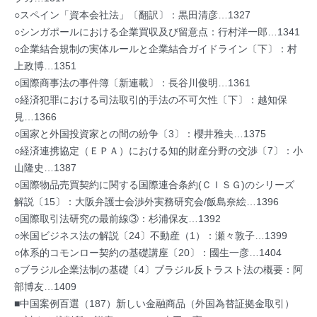
○スペイン「資本会社法」〔翻訳〕：黒田清彦…1327
○シンガポールにおける企業買収及び留意点：行村洋一郎…1341
○企業結合規制の実体ルールと企業結合ガイドライン〔下〕：村
上政博…1351
○国際商事法の事件簿〔新連載〕：長谷川俊明…1361
○経済犯罪における司法取引的手法の不可欠性〔下〕：越知保
見…1366
○国家と外国投資家との間の紛争〔3〕：櫻井雅夫…1375
○経済連携協定（ＥＰＡ）における知的財産分野の交渉〔7〕：小
山隆史…1387
○国際物品売買契約に関する国際連合条約(ＣＩＳＧ)のシリーズ
解説〔15〕：大阪弁護士会渉外実務研究会/飯島奈絵…1396
○国際取引法研究の最前線③：杉浦保友…1392
○米国ビジネス法の解説〔24〕不動産（1）：瀬々敦子…1399
○体系的コモンロー契約の基礎講座〔20〕：國生一彦…1404
○ブラジル企業法制の基礎〔4〕ブラジル反トラスト法の概要：阿
部博友…1409
■中国案例百選（187）新しい金融商品（外国為替証拠金取引）