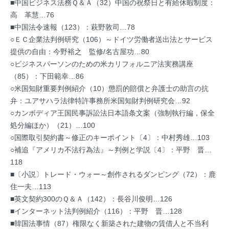
■中国ビジネス法務Ｑ＆Ａ（32）中国の祝祭日と有給休暇制度：
高 革慧…76
■中国法令速報（123）：萩野敦司…78
○ＥＣ企業法判例研究（106）～ドイツ労働者送出法とサービス
提供の自由：今野裕之 監修/名古屋功…80
○ビジネスパーソンのための米カリフォルニア法実務講座
（85）：下田範幸…86
○米国知財重要判例紹介（10）懲罰的賠償と弁護士の助言の抗
弁：ユアサハラ法律特許事務所米国知財判例研究会…92
○カンボディア王国民事訴訟法日本語条文案（強制執行編，保全
処分編ほか）（21）…100
○国際取引契約書～修正のキーポイント〔4〕：中村秀雄…103
○補追『アメリカ不法行為法』～判例と学説〔4〕：平野 晋…
118
■〔小説〕トレード・ウォー～創作されるダンピング（72）：鹿
住一夫…113
■英文契約300のＱ＆Ａ（142）：長谷川俊明…126
■インターネット法判例紹介（116）：平野 晋…128
■韓国法事情（87）権限なく新築された建物の賃借人と不当利