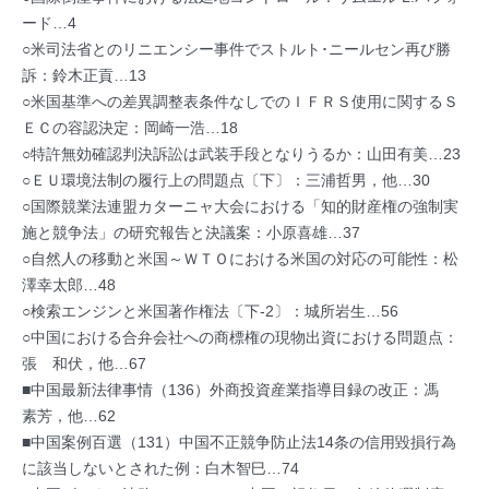
ード…4
○米司法省とのリニエンシー事件でストルト･ニールセン再び勝
訴：鈴木正貢…13
○米国基準への差異調整表条件なしでのＩＦＲＳ使用に関するＳ
ＥＣの容認決定：岡崎一浩…18
○特許無効確認判決訴訟は武装手段となりうるか：山田有美…23
○ＥＵ環境法制の履行上の問題点〔下〕：三浦哲男，他…30
○国際競業法連盟カターニャ大会における「知的財産権の強制実
施と競争法」の研究報告と決議案：小原喜雄…37
○自然人の移動と米国～ＷＴＯにおける米国の対応の可能性：松
澤幸太郎…48
○検索エンジンと米国著作権法〔下-2〕：城所岩生…56
○中国における合弁会社への商標権の現物出資における問題点：
張 和伏，他…67
■中国最新法律事情（136）外商投資産業指導目録の改正：馮
素芳，他…62
■中国案例百選（131）中国不正競争防止法14条の信用毀損行為
に該当しないとされた例：白木智巳…74