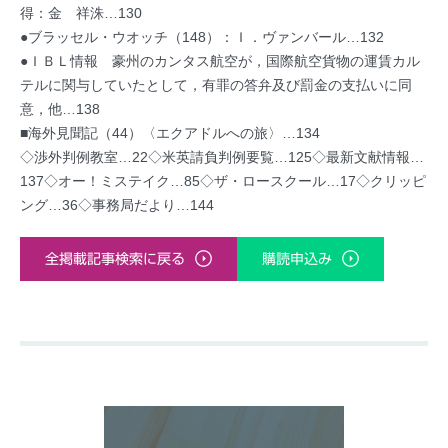
得：金 祥洙…130
●ブラッセル・ウオッチ（148）：Ｉ．ヴァンバール…132
●ＩＢＬ情報 豪州のカンタス航空が，国際航空貨物の運賃カル
テルに関与していたとして，有罪の答弁及び罰金の支払いに同
意，他…138
■海外見聞記（44）〈エクアドルへの旅〉…134
◇渉外判例教室…22◇米英請負判例要覧…125◇最新文献情報…
137◇オー！ミステイク…85◇ザ・ロースクール…17◇クリッピ
ング…36◇事務局だより…144
全掲載記事検索に戻る
購読申込み