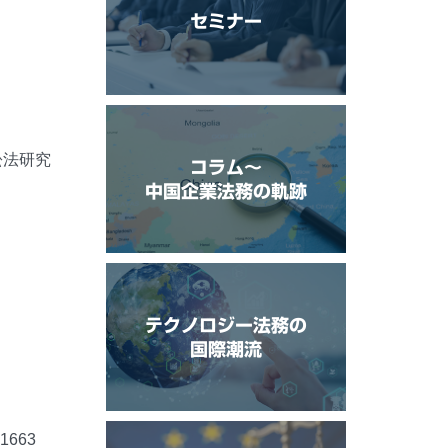
セミナー
訟法研究
コラム〜
中国企業法務の軌跡
テクノロジー法務の
国際潮流
663