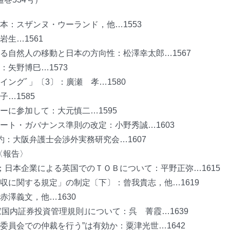
本：スザンヌ・ウーランド，他…1553
生…1561
る自然人の移動と日本の方向性：松澤幸太郎…1567
矢野博巳…1573
ングﾞ」〔3〕：廣瀬 孝…1580
…1585
ーに参加して：大元慎二…1595
ート・ガバナンス準則の改定：小野秀誠…1603
：大阪弁護士会渉外実務研究会…1607
〈報告〉
；日本企業による英国でのＴＯＢについて：平野正弥…1615
収に関する規定」の制定〔下〕：曾我貴志，他…1619
澤義文，他…1630
家国内証券投資管理規則｣について：呉 菁霞…1639
裁委員会での仲裁を行う”は有効か：粟津光世…1642