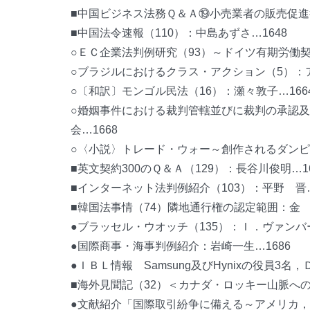
■中国ビジネス法務Ｑ＆Ａ⑲小売業者の販売促進
■中国法令速報（110）：中島あずさ…1648
○ＥＣ企業法判例研究（93）～ドイツ有期労働契
○ブラジルにおけるクラス・アクション（5）：ア
○〔和訳〕モンゴル民法（16）：瀬々敦子…166
○婚姻事件における裁判管轄並びに裁判の承認及
会…1668
○〈小説〉トレード・ウォー～創作されるダンピン
■英文契約300のＱ＆Ａ（129）：長谷川俊明…16
■インターネット法判例紹介（103）：平野 晋…
■韓国法事情（74）隣地通行権の認定範囲：金 祥
●ブラッセル・ウオッチ（135）：Ｉ．ヴァンバー
●国際商事・海事判例紹介：岩崎一生…1686
●ＩＢＬ情報 Samsung及びHynixの役員3
■海外見聞記（32）＜カナダ・ロッキー山脈への
●文献紹介「国際取引紛争に備える～アメリカ，