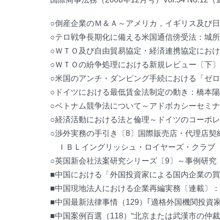
○倒産企業のＭ＆Ａ～アメリカ，イギリス及び日
○テロ戦争長期化に備える米国通信傍受法：城所岩
○ＷＴＯ及び自由貿易協定・経済連携協定におけ
○ＷＴＯの紛争処理における新規レビュー〔下〕：
○米国のアンチ・ダンピング手続における「ゼロイ
○ドイツにおける最低賃金法制定の動き：橋本陽子
○ベトナム競争法について～アドボカシーセミナ
○経済活動における法と倫理～ドイツのコーポレ
○渉外実務の手引き〔8〕国際販売店・代理店契約
ＩＢＬイングリッシュ・ロイヤーズ・クラブ
○英国新会社法案研究シリーズ〔9〕～事例研究
■中国における「外国投資家による国内企業の買
■中国現地法人における企業再編実務〔連載〕：赤
■中国最新法律事情（129）｢適格外国機関投資
■中国案例百選（118）“北京または武漢市の仲