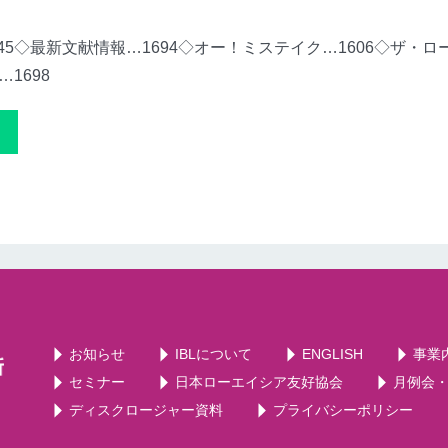
45◇最新文献情報…1694◇オー！ミステイク…1606◇ザ・ロ
1698
お知らせ
IBLについて
ENGLISH
事業
セミナー
日本ローエイシア友好協会
月例会
ディスクロージャー資料
プライバシーポリシー