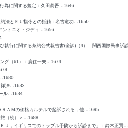
行為に関する規定：久田眞吾…1646
約法とＥＵ指令との抵触：名古道功…1650
ントニオ・ジディ…1656
4
び執行に関する条約公式報告書(全訳)（4）：関西国際民事訴
グ（61）：鹿住一夫…1674
78
1680
洙…1682
ル…1684
名，ＤＲＡＭの価格カルテルで起訴される，他…1695
旅（続）＞…1688
ＥＵ，イギリスでのトラブル予防から訴訟まで」：鈴木正貢…1