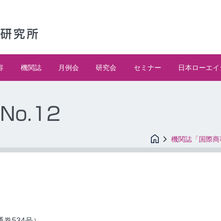
容
機関誌
月例会
研究会
セミナー
日本ローエイ
No.12
機関誌「国際商
（通巻534号）