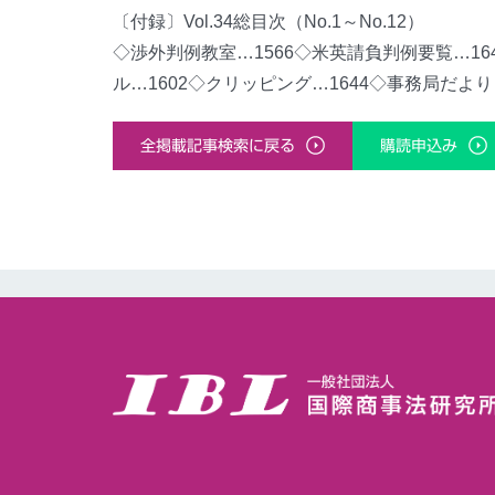
〔付録〕Vol.34総目次（No.1～No.12）
◇渉外判例教室…1566◇米英請負判例要覧…16
ル…1602◇クリッピング…1644◇事務局だより…
全掲載記事検索に戻る
購読申込み