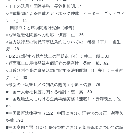
○ＩＴの活用と国際法務：長谷川俊明…7
○仲裁機関による仲裁とアドホック仲裁：ピーター・ゴッドウィ
ン，他…11
国際取引と環境問題研究会（報告）
○地球温暖化問題への対応：伊藤 仁…26
○自力執行型の現代商事法条約についての一考察〔下〕：國生一
彦…28
○Ｂ2Ｂに関する競争法上の問題点〔4〕：井上 朗…39
○券面廃止口座簿登録有価証券の動産性：柴崎 暁…52
○日系欧州企業の事業活動に関する法的問題〔8・完〕：三浦哲
男，他…69
○最新の上級審Ｌ／Ｃ判決の趨向：小原三佑嘉…76
■中国一人会社制度に関する検討：裘 索…80
■中国現地法人における企業再編実務〔連載〕：赤澤義文，他…
83
■中国最新法律事情（122）中国における証券法の改正：射手矢
好雄…92
■中国案例百選（107）保険契約における免責条項についての説