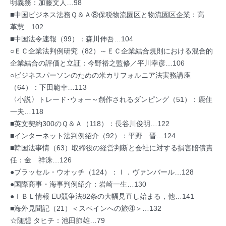
明義務：加藤文人…98
■中国ビジネス法務Ｑ＆Ａ⑧保税物流園区と物流園区企業：高
革慧…102
■中国法令速報（99）：森川伸吾…104
○ＥＣ企業法判例研究（82）～ＥＣ企業結合規則における混合的
企業結合の評価と立証：今野裕之監修／平川幸彦…106
○ビジネスパーソンのための米カリフォルニア法実務講座
（64）：下田範幸…113
〈小説〉トレード･ウォー～創作されるダンピング（51）：鹿住
一夫…118
■英文契約300のＱ＆Ａ（118）：長谷川俊明…122
■インターネット法判例紹介（92）：平野 晋…124
■韓国法事情（63）取締役の経営判断と会社に対する損害賠償責
任：金 祥洙…126
●ブラッセル・ウオッチ（124）：Ｉ．ヴァンバール…128
●国際商事・海事判例紹介：岩崎一生…130
●ＩＢＬ情報 EU競争法82条の大幅見直し始まる，他…141
■海外見聞記（21）＜スペインへの旅④＞…132
☆随想 タヒチ：池田節雄…79