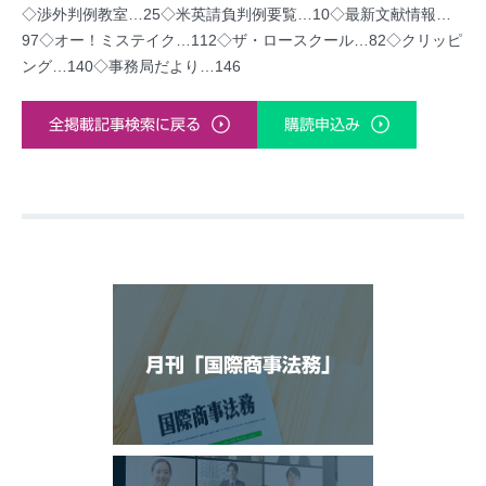
◇渉外判例教室…25◇米英請負判例要覧…10◇最新文献情報…
97◇オー！ミステイク…112◇ザ・ロースクール…82◇クリッピ
ング…140◇事務局だより…146
全掲載記事検索に戻る
購読申込み
月刊「国際商事法務」