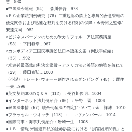
慧…980
■中国法令速報（94）：森川伸吾…978
○ＥＣ企業法判例研究（76）二重起訴の禁止と専属的合意管轄の
優先関係および迅速な裁判を受ける権利の保障：今野裕之監修/
安達栄司…982
○ビジネスパーソンのための米カリフォルニア法実務講座
（58）：下田範幸…987
○カンボディア王国民事訴訟法日本語条文案（判決手続編）
（35）…992
○米連邦最高裁の判決文鑑賞～アメリカ法と英語の勉強を兼ねて
（29）：藤田泰弘…1000
〈小説〉トレード･ウォー～創作されるダンピング（45）：鹿住
一夫…996
■英文契約300のＱ＆Ａ（112）：長谷川俊明…1004
■インターネット法判例紹介（86）：平野 晋…1006
■韓国法事情（57）統合倒産法の制定について：金 祥洙…1010
●ブラッセル・ウオッチ（118）：Ｉ．ヴァンバール…1014
●国際商事・海事判例紹介：岩崎一生…1008
●ＩＢＬ情報 米国連邦私的証券訴訟における「損害因果関係」と