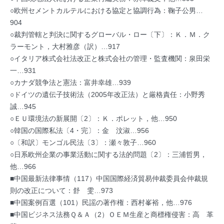
○欧州セメントカルテルにおける協定と協調行為：鞠子公男…
904
○裁判管轄と判決に関するグローバル・ロー〔下〕：Ｋ．Ｍ．ク
ラーモント，大村雅彦（訳）…917
○イタリア株式会社法改正と株式会社の管理・監査機関：泉田栄
一…931
○カナダ競争法と憲法：富井幸雄…939
○ドイツの遺伝子技術法（2005年改正法）と厳格責任：小野秀
誠…945
○ＥＵ環境法の新展開〔2〕：Ｋ．ポレット，他…950
○韓国の国際私法〔4・完〕：金 汶淑…956
○〔和訳〕モンゴル民法〔3〕：瀬々敦子…960
○日系欧州企業の事業活動に関する法的問題〔2〕：三浦哲男，
他…966
■中国最新法律事情（117）中国国際経済貿易仲裁委員会仲裁規
則の改正について：舒 雯…973
■中国案例百選（101）民謡の著作権：西村峯裕，他…976
■中国ビジネス法務Ｑ＆Ａ（2）ＯＥＭ生産と商標権侵害：高 革