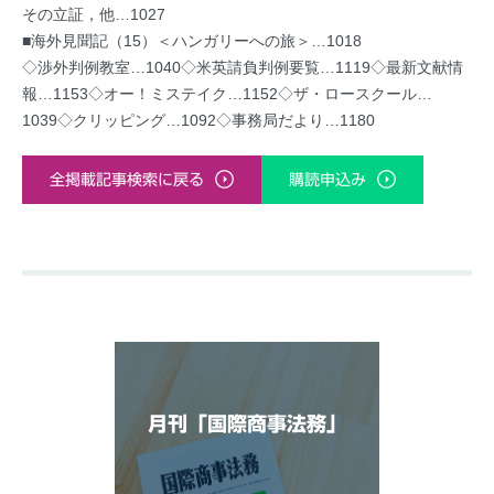
その立証，他…1027
■海外見聞記（15）＜ハンガリーへの旅＞…1018
◇渉外判例教室…1040◇米英請負判例要覧…1119◇最新文献情
報…1153◇オー！ミステイク…1152◇ザ・ロースクール…
1039◇クリッピング…1092◇事務局だより…1180
全掲載記事検索に戻る
購読申込み
月刊「国際商事法務」