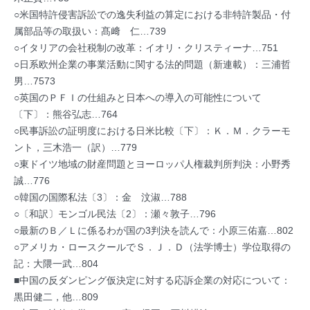
○米国特許侵害訴訟での逸失利益の算定における非特許製品・付
属部品等の取扱い：髙﨑 仁…739
○イタリアの会社税制の改革：イオリ・クリスティーナ…751
○日系欧州企業の事業活動に関する法的問題（新連載）：三浦哲
男…7573
○英国のＰＦＩの仕組みと日本への導入の可能性について
〔下〕：熊谷弘志…764
○民事訴訟の証明度における日米比較〔下〕：Ｋ．Ｍ．クラーモ
ント，三木浩一（訳）…779
○東ドイツ地域の財産問題とヨーロッパ人権裁判所判決：小野秀
誠…776
○韓国の国際私法〔3〕：金 汶淑…788
○〔和訳〕モンゴル民法〔2〕：瀬々敦子…796
○最新のＢ／Ｌに係るわが国の3判決を読んで：小原三佑嘉…802
○アメリカ・ロースクールでＳ．Ｊ．Ｄ（法学博士）学位取得の
記：大隈一武…804
■中国の反ダンピング仮決定に対する応訴企業の対応について：
黒田健二，他…809