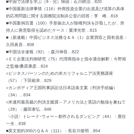
■中国で法律を学ぶ（9・完）帰国：石川耕治…820
■中国最新法律事情（116）外商投資企業の出資及び清算の具体
的応用問題に関する国務院法制弁公室の回答：李 峰…818
■中国案例百選（100）手形振出人が除権判決を詐取したが、所
持人に善意取得を認めたケース：粟津光世…815
■（新連載）中国ビジネス法務Ｑ＆Ａ（1）企業買収と国有資産：
久田眞吾…808
■中国法令速報（92）：森川伸吾…822
○ＥＣ企業法判例研究（75）代理商指令と指令適合解釈：今野裕
之監修/桑原康彦…824
○ビジネスパーソンのための米カリフォルニア法実務講座
（57）：下田範幸…829
○カンボディア王国民事訴訟法日本語条文案（判決手続編）
（34）…834
○米連邦最高裁の判決文鑑賞～アメリカ法と英語の勉強を兼ねて
（28）：藤田泰弘…848
〈小説〉トレード･ウォー～創作されるダンピング（44）：鹿住
一夫…838
■英文契約300のＱ＆Ａ（111）：長谷川俊明…854