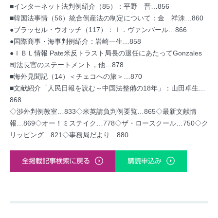
■インターネット法判例紹介（85）：平野 晋…856
■韓国法事情（56）統合倒産法の制定について：金 祥洙…860
●ブラッセル・ウオッチ（117）：Ｉ．ヴァンバール…866
●国際商事・海事判例紹介：岩崎一生…858
●ＩＢＬ情報 Pate米反トラスト局長の退任にあたってGonzales
司法長官のステートメント，他…878
■海外見聞記（14）＜チェコへの旅＞…870
■文献紹介「人民日報を読む～中国法整備の18年」：山田卓生…
868
◇渉外判例教室…833◇米英請負判例要覧…865◇最新文献情
報…869◇オー！ミステイク…778◇ザ・ロースクール…750◇ク
リッピング…821◇事務局だより…880
全掲載記事検索に戻る
購読申込み