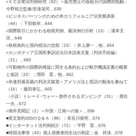
○ＥＣ企業法判例研究（62）～販売禁止の仮処分の国際的抵触：
今野裕之監修/安達栄司…639
○ビジネスパーソンのための米カリフォルニア法実務講座
（44）：下田範幸…644
○国際取引にかかわる租税判例、裁決例の分析（13）：瀧本文
浩…648
○租税条約と国内税法の交錯〔23〕：井上康一，他…654
○カンボディア王国民事訴訟法日本語条文案（判決手続編）
（21）…660
○可動物件の国際的権益に関する条約および航空機議定書の概要
と仮訳〔23〕：増田 晋，他…662
○米連邦最高裁の判決文鑑賞～アメリカ法と英語の勉強を兼ねて
（16）：藤田泰弘…665
〈小説〉トレード･ウォー～創作されるダンピング（31）：鹿住
一夫…672
○海外見聞記（2）＜中国・江南への旅＞…696
■英文契約200のＱ＆Ａ（98）：長谷川俊明…674
■インターネット法判例紹介（72）：平野 晋…676
■韓国法事情（43）個人債務者回生法の制定：金 祥洙…678