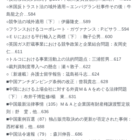
○米国反トラスト法の域外適用～エンパグラン社事件その後：牛
島龍之介…584
○競争法の域外適用〔下〕：伊藤隆史…589
○フランスおけるコーポレート・ガヴァナンス：P.ビサラ…594
○ＥＵにおける平行輸入と商標〔下〕：鞠子公男…600
○英国ガス貯蔵事業における競争政策と企業結合問題：友岡史
仁…611
○トルコにおける事業活動上の法的問題点：三浦哲男…617
○裁判員制度導入への懸念：瀬々敦子…622
○〔新連載〕弁護士留学報告：筬島裕斗志…624
■中国アンチダンピング条例の改正：曾我貴志…628
■中国における上場会社に対する外資Ｍ＆Ａをめぐる法律問題
〔下〕：布井千博監修/楊 東…631
■中国最新法律事情（105）Ｍ＆Ａと企業国有財産権譲渡暫定規
則：舒 雯，他…636
■中国案例百選（87）独占販売取決めの更新が否定された事例：
西村峯裕，他…688
■中国法令速報（79）：森川伸吾…686