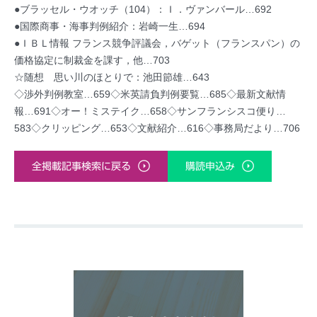
●ブラッセル・ウオッチ（104）：Ｉ．ヴァンバール…692
●国際商事・海事判例紹介：岩崎一生…694
●ＩＢＬ情報 フランス競争評議会，バゲット（フランスパン）の
価格協定に制裁金を課す，他…703
☆随想 思い川のほとりで：池田節雄…643
◇渉外判例教室…659◇米英請負判例要覧…685◇最新文献情
報…691◇オー！ミステイク…658◇サンフランシスコ便り…
583◇クリッピング…653◇文献紹介…616◇事務局だより…706
全掲載記事検索に戻る
購読申込み