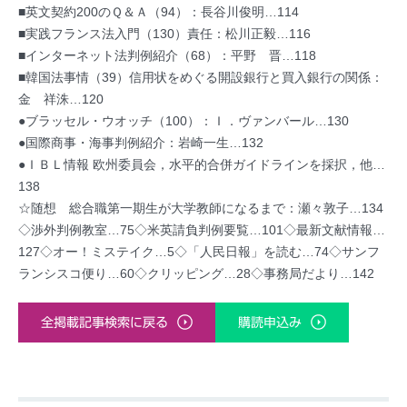
■英文契約200のＱ＆Ａ（94）：長谷川俊明…114
■実践フランス法入門（130）責任：松川正毅…116
■インターネット法判例紹介（68）：平野 晋…118
■韓国法事情（39）信用状をめぐる開設銀行と買入銀行の関係：
金 祥洙…120
●ブラッセル・ウオッチ（100）：Ｉ．ヴァンバール…130
●国際商事・海事判例紹介：岩崎一生…132
●ＩＢＬ情報 欧州委員会，水平的合併ガイドラインを採択，他…
138
☆随想 総合職第一期生が大学教師になるまで：瀬々敦子…134
◇渉外判例教室…75◇米英請負判例要覧…101◇最新文献情報…
127◇オー！ミステイク…5◇「人民日報」を読む…74◇サンフ
ランシスコ便り…60◇クリッピング…28◇事務局だより…142
全掲載記事検索に戻る
購読申込み