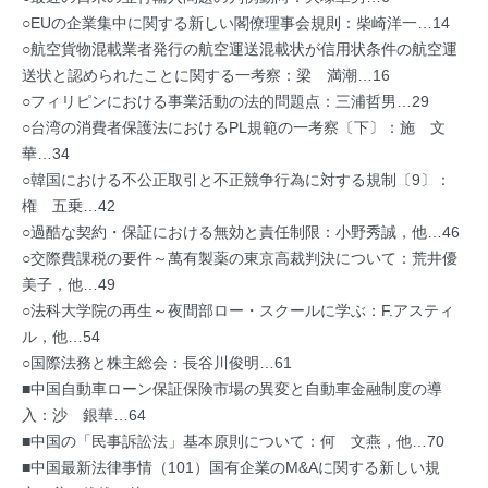
○EUの企業集中に関する新しい閣僚理事会規則：柴崎洋一…14
○航空貨物混載業者発行の航空運送混載状が信用状条件の航空運
送状と認められたことに関する一考察：梁 満潮…16
○フィリピンにおける事業活動の法的問題点：三浦哲男…29
○台湾の消費者保護法におけるPL規範の一考察〔下〕：施 文
華…34
○韓国における不公正取引と不正競争行為に対する規制〔9〕：
権 五乗…42
○過酷な契約・保証における無効と責任制限：小野秀誠，他…46
○交際費課税の要件～萬有製薬の東京高裁判決について：荒井優
美子，他…49
○法科大学院の再生～夜間部ロー・スクールに学ぶ：F.アスティ
ル，他…54
○国際法務と株主総会：長谷川俊明…61
■中国自動車ローン保証保険市場の異変と自動車金融制度の導
入：沙 銀華…64
■中国の「民事訴訟法」基本原則について：何 文燕，他…70
■中国最新法律事情（101）国有企業のM&Aに関する新しい規