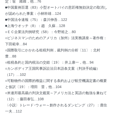
定：翁 維維，他…76
■中国案例百選（83）小型オートバイの意匠権無効決定の取消し
が認められた事案：小林幹雄…124
■中国法令速報（75）：森川伸吾…122
■上海ウオッチ（8）：趙 久蘇…128
○ＥＣ企業法判例研究（58）：今野裕之…80
○ビジネスマンのためのアメリカ（加州）法実務講座～著作権：
下田範幸…84
○国際取引にかかわる租税判例，裁判例の分析〔11〕：北村
豊…88
○租税条約と国内税法の交錯〔19〕：井上康一，他…94
○カンボディア王国民事訴訟法日本語条文案（判決手続編）
（17）…102
○可動物件の国際的権益に関する条約および航空機議定書の概要
と仮訳〔19〕：増田 晋，他…104
○米連邦最高裁の判決文鑑賞～アメリカ法と英語の勉強を兼ねて
（12）：藤田泰弘…108
〈小説〉トレード･ウォー～創作されるダンピング（27）：鹿住
一夫…112