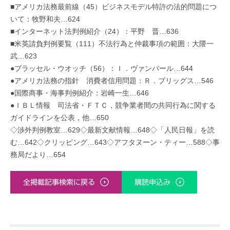
■アメリカ法務最前線（45）ビジネスモデル特許の法的問題につ
いて：牧野和夫…624
■インターネット法判例紹介（24）：平野 晋…636
■米英請負判例要覧（111）不法行為と仲裁事項の範囲：大隈一
武…623
●ブラッセル・ウオッチ（56）：Ｉ．ヴァンバール…644
●アメリカ法務の指針 消費者信用問題：Ｒ．ブリッグス…546
●国際商事・海事判例紹介：岩崎一生…646
●ＩＢＬ情報 司法省・ＦＴＣ，競争業者間の共同行為に関する
ガイドラインを公表，他…650
◇渉外判例教室…629◇最新文献情報…648◇「人民日報」を読
む…642◇クリッピング…643◇アフタヌーン・ティー…588◇事
務局だより…654
全掲載記事検索に戻る
購読申込み