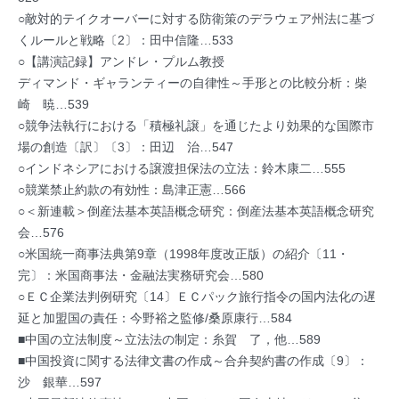
○敵対的テイクオーバーに対する防衛策のデラウェア州法に基づ
くルールと戦略〔2〕：田中信隆…533
○【講演記録】アンドレ・プルム教授
ディマンド・ギャランティーの自律性～手形との比較分析：柴
崎 暁…539
○競争法執行における「積極礼譲」を通じたより効果的な国際市
場の創造〔訳〕〔3〕：田辺 治…547
○インドネシアにおける譲渡担保法の立法：鈴木康二…555
○競業禁止約款の有効性：島津正憲…566
○＜新連載＞倒産法基本英語概念研究：倒産法基本英語概念研究
会…576
○米国統一商事法典第9章（1998年度改正版）の紹介〔11・
完〕：米国商事法・金融法実務研究会…580
○ＥＣ企業法判例研究〔14〕ＥＣパック旅行指令の国内法化の遅
延と加盟国の責任：今野裕之監修/桑原康行…584
■中国の立法制度～立法法の制定：糸賀 了，他…589
■中国投資に関する法律文書の作成～合弁契約書の作成〔9〕：
沙 銀華…597