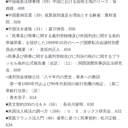
■中国最新法律事情（59）中国における国有土地のリース：翁
維維…488
■中国案例百選（39）就業規則違反を理由とする解雇：重村達
郎…508
■中国法令速報（31）：森川伸吾…506
○「民事及び商事に関する裁判管轄権及び外国判決に関する条約
準備草案」を採択した1999年10月のヘーグ国際私法会議特別委
員会の概要〔4〕：道垣内正人…604
○民事及び商事に関する裁判管轄並びに判決の執行に関するブラ
ッセル条約公式報告書〔全訳〕〔11〕：関西国際民事訴訟法研究
会…609
○連邦預金保険公社「八十年代の歴史，将来への教訓
第一巻1980年代および90年代初頭の銀行危機の検証」（第二
章銀行法規）〔訳〕
：青木浩子…614
■英文契約200のＱ＆Ａ（50）：長谷川俊明…630
■米国法人税法の調べ方（168）：Ｕ．Ｓ．タックス研究会…632
■実践フランス法入門（86）連帯に基づく民事契約：松川正毅…
634