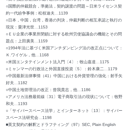
○国際的仲裁競合，準拠法，契約譲渡の問題～日米ライセンス契
約一代紛争事例：松枝迪夫…1139
○日本，中国，台湾，香港の判決，仲裁判断の相互承認と執行の
現況：粟津光世…1153
○ＥＵ企業の事業所閉鎖に対する欧州労使協議会の機能とその問
題点：上田廣美…1159
○1994年法に基づく米国アンチダンピング法の改正点について：
Ｋ.ワイゲル，他…1168
○米国エンタテインメント法入門〔4〕：牧山嘉道…1175
○ミャンマーの行政法と外国直接投資〔5〕：鈴木康二…1179
○中国最新法律事情（41）中国における外貨管理の強化：射手矢
好夫…1182
○中国土地管理法の改正：曾我貴志，他…1186
○アメリカ法務最前線〔31〕電子商取引法の現状について：牧野
和夫…1193
○「サイバースペース法学」とインターネット〔13〕：サイバー
スペース法研究会…1198
■英文契約の解釈とドラフティング（97）SEC, Plain English