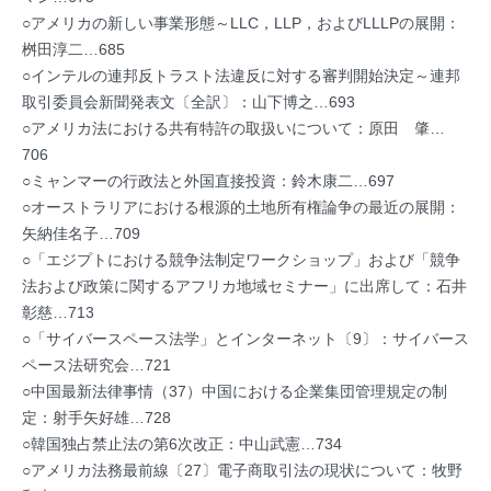
○アメリカの新しい事業形態～LLC，LLP，およびLLLPの展開：
桝田淳二…685
○インテルの連邦反トラスト法違反に対する審判開始決定～連邦
取引委員会新聞発表文〔全訳〕：山下博之…693
○アメリカ法における共有特許の取扱いについて：原田 肇…
706
○ミャンマーの行政法と外国直接投資：鈴木康二…697
○オーストラリアにおける根源的土地所有権論争の最近の展開：
矢納佳名子…709
○「エジプトにおける競争法制定ワークショップ」および「競争
法および政策に関するアフリカ地域セミナー」に出席して：石井
彰慈…713
○「サイバースペース法学」とインターネット〔9〕：サイバース
ペース法研究会…721
○中国最新法律事情（37）中国における企業集団管理規定の制
定：射手矢好雄…728
○韓国独占禁止法の第6次改正：中山武憲…734
○アメリカ法務最前線〔27〕電子商取引法の現状について：牧野