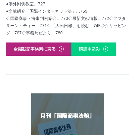
●渉外判例教室…727
●文献紹介「国際インターネット法」…759
◇国際商事・海事判例紹介…770◇最新文献情報…772◇アフタ
ヌーン・ティー…771◇「人民日報」を読む…745◇クリッピン
グ…767◇事務局だより…780
全掲載記事検索に戻る
購読申込み
月刊「国際商事法務」