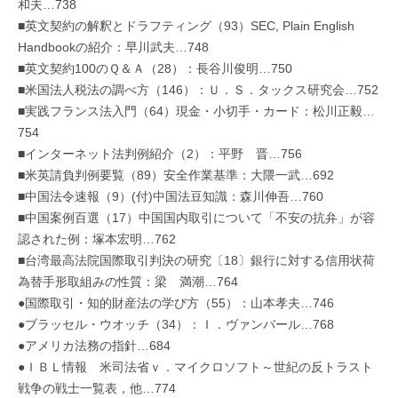
和夫…738
■英文契約の解釈とドラフティング（93）SEC, Plain English
Handbookの紹介：早川武夫…748
■英文契約100のＱ＆Ａ（28）：長谷川俊明…750
■米国法人税法の調べ方（146）：Ｕ．Ｓ．タックス研究会…752
■実践フランス法入門（64）現金・小切手・カード：松川正毅…
754
■インターネット法判例紹介（2）：平野 晋…756
■米英請負判例要覧（89）安全作業基準：大隈一武…692
■中国法令速報（9）(付)中国法豆知識：森川伸吾…760
■中国案例百選（17）中国国内取引について「不安の抗弁」が容
認された例：塚本宏明…762
■台湾最高法院国際取引判決の研究〔18〕銀行に対する信用状荷
為替手形取組みの性質：梁 満潮…764
●国際取引・知的財産法の学び方（55）：山本孝夫…746
●ブラッセル・ウオッチ（34）：Ｉ．ヴァンバール…768
●アメリカ法務の指針…684
●ＩＢＬ情報 米司法省ｖ．マイクロソフト～世紀の反トラスト
戦争の戦士一覧表，他…774